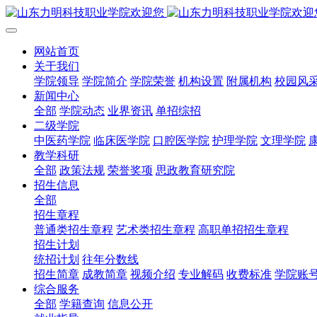
网站首页
关于我们
学院领导
学院简介
学院荣誉
机构设置
附属机构
校园风
新闻中心
全部
学院动态
业界资讯
单招综招
二级学院
中医药学院
临床医学院
口腔医学院
护理学院
文理学院
教学科研
全部
政策法规
荣誉奖项
思政教育研究院
招生信息
全部
招生章程
普通类招生章程
艺术类招生章程
高职单招招生章程
招生计划
统招计划
往年分数线
招生简章
成教简章
视频介绍
专业解码
收费标准
学院账
综合服务
全部
学籍查询
信息公开