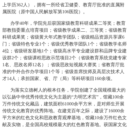
上学历362人），拥有一所经省卫健委、教育厅批准的直属附
属医院（原中国人民解放军第106医院）。
办学40年，学院先后获国家级教育科研成果二等奖；教育
部教指委重点培育项目；省级教学成果二、三等奖；省级教育
科研成果奖；省级黄大年式教学团队；省级精品资源共享课6
门；省级特色专业1个；省级优秀教学团队1个；省级教学名师
4位；省级研发基地1个；省级高水平专业建设群和品牌专业建
设群2个；省级课程思政示范项目2个（省级教育系统党建专家
1名、思政名师12名）；省级思政短视频大赛奖；省教育厅批
准的中外合作办学项目1个等；省级首席技师及高层次技术人
才14人；承担国家、省、厅（局）等科研项目160余项。
为落实立德树人的根本任务，学院创建了全国规模最大的
以弘扬中华优秀传统文化为主题的“力明艺术宫”，馆藏100余
万件传统文化藏品，建筑面积61000余平方米，是对师生开展
传统文化教育的优秀阵地。在建党百年之际，建设了16000余
平方米的红色文化和思政教育观摩基地，馆藏10余万件红色文
献及实物，是全国高校规模最大的红色教育基地。获国家文化