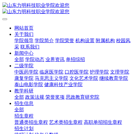
网站首页
关于我们
学院领导
学院简介
学院荣誉
机构设置
附属机构
校园风
采
联系我们
新闻中心
全部
学院动态
业界资讯
单招综招
二级学院
中医药学院
临床医学院
口腔医学院
护理学院
文理学院
康复学院
马克思主义学院
文化艺术学院
继续教育学院
泰山电影学院
健康科技产业学院
教学科研
全部
政策法规
荣誉奖项
思政教育研究院
招生信息
全部
招生章程
普通类招生章程
艺术类招生章程
高职单招招生章程
招生计划