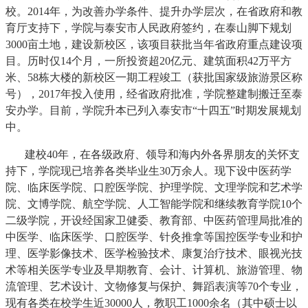
校。2014年，为改善办学条件、提升办学层次，在省政府和教
育厅支持下，学院与泰安市人民政府签约，在泰山脚下规划
3000亩土地，建设新校区，该项目获批当年省政府重点建设项
目。历时仅14个月，一所投资超20亿元、建筑面积42万平方
米、58栋大楼的新校区一期工程竣工（获批国家级旅游景区称
号），2017年投入使用，经省政府批准，学院整建制搬迁至泰
安办学。目前，学院升本已列入泰安市“十四五”时期发展规划
中。
建校40年，在各级政府、领导和海内外各界朋友的关怀支
持下，学院现已培养各类毕业生30万余人。现下设中医药学
院、临床医学院、口腔医学院、护理学院、文理学院和艺术学
院、文博学院、航空学院、人工智能学院和继续教育学院10个
二级学院，开设经国家卫健委、教育部、中医药管理局批准的
中医学、临床医学、口腔医学、针灸推拿等国控医学专业和护
理、医学影像技术、医学检验技术、康复治疗技术、眼视光技
术等相关医学专业及早期教育、会计、计算机、旅游管理、物
流管理、艺术设计、文物修复与保护、舞蹈表演等70个专业，
现有各类在校学生近30000人，教职工1000余名（其中硕士以