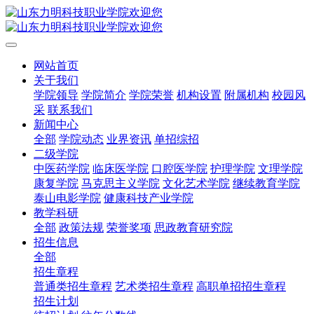
网站首页
关于我们
学院领导
学院简介
学院荣誉
机构设置
附属机构
校园风
采
联系我们
新闻中心
全部
学院动态
业界资讯
单招综招
二级学院
中医药学院
临床医学院
口腔医学院
护理学院
文理学院
康复学院
马克思主义学院
文化艺术学院
继续教育学院
泰山电影学院
健康科技产业学院
教学科研
全部
政策法规
荣誉奖项
思政教育研究院
招生信息
全部
招生章程
普通类招生章程
艺术类招生章程
高职单招招生章程
招生计划