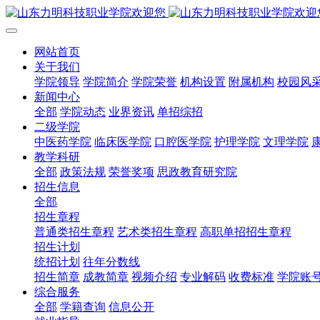
网站首页
关于我们
学院领导
学院简介
学院荣誉
机构设置
附属机构
校园风
新闻中心
全部
学院动态
业界资讯
单招综招
二级学院
中医药学院
临床医学院
口腔医学院
护理学院
文理学院
教学科研
全部
政策法规
荣誉奖项
思政教育研究院
招生信息
全部
招生章程
普通类招生章程
艺术类招生章程
高职单招招生章程
招生计划
统招计划
往年分数线
招生简章
成教简章
视频介绍
专业解码
收费标准
学院账
综合服务
全部
学籍查询
信息公开