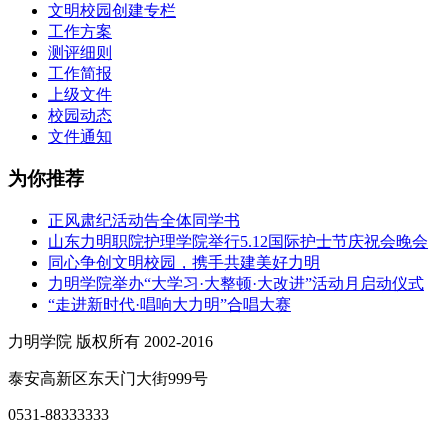
文明校园创建专栏
工作方案
测评细则
工作简报
上级文件
校园动态
文件通知
为你推荐
正风肃纪活动告全体同学书
山东力明职院护理学院举行5.12国际护士节庆祝会晚会
同心争创文明校园，携手共建美好力明
力明学院举办“大学习·大整顿·大改进”活动月启动仪式
“走进新时代·唱响大力明”合唱大赛
力明学院 版权所有 2002-2016
泰安高新区东天门大街999号
0531-88333333