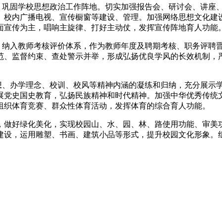
制，巩固学校思想政治工作阵地。切实加强报告会、研讨会、讲座
、校内广播电视、宣传橱窗等建设、管理。加强网络思想文化建
面宣传为主，唱响主旋律、打好主动仗，发挥宣传阵地育人功能
，纳入教师考核评价体系，作为教师年度及聘期考核、职务评聘晋
范、监督约束、查处警示并举，形成弘扬优良学风的长效机制，
思想、办学理念、校训、校风等精神内涵的凝练和归纳，充分展示
展党史国史教育，弘扬民族精神和时代精神。加强中华优秀传统
组织体育竞赛、群众性体育活动，发挥体育的综合育人功能。
，做好绿化美化，实现校园山、水、园、林、路使用功能、审美
建设，运用雕塑、书画、建筑小品等形式，提升校园文化形象。