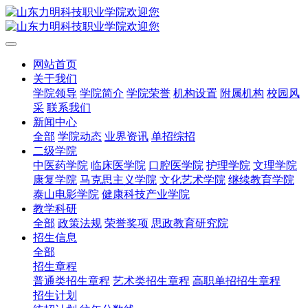
网站首页
关于我们
学院领导
学院简介
学院荣誉
机构设置
附属机构
校园风
采
联系我们
新闻中心
全部
学院动态
业界资讯
单招综招
二级学院
中医药学院
临床医学院
口腔医学院
护理学院
文理学院
康复学院
马克思主义学院
文化艺术学院
继续教育学院
泰山电影学院
健康科技产业学院
教学科研
全部
政策法规
荣誉奖项
思政教育研究院
招生信息
全部
招生章程
普通类招生章程
艺术类招生章程
高职单招招生章程
招生计划