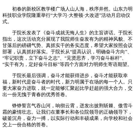
初春的新校区教学楼广场人山人海，秩序井然。山东力明
科技职业学院隆重举行“大学习·大整顿·大改进”活动月启动仪
式。
于院长发表了《奋斗成就无悔人生》的主旨讲话。于院长
指出，这次活动充分展现了我院师生奋发有为的精神风貌、不
甘落后的磅礴气势、真抓实干的务实态度，希望大家按照会议
部署，认真抓好落实。于院长从“提高认识，明确奋斗方向”、
“牢记职责，立下奋斗之志”、“见贤思齐，学习奋斗标杆”、
“实干有为，定好奋斗目标”等四个方面对力明师生寄语期望。
于院长最后强调，奋斗才能获得进步，奋斗才能获取幸
福，新时代是奋斗者的时代，新力明属于在场的每一个人。只
要大家奋力进取，就一定能够汇聚起比学赶超的强大合力，交
出一份无愧于青春的优秀答卷。
铮铮誓言气吞山河，响彻云霄，迸发出披荆斩棘、傲雪斗
霜的豪情壮志。让我们在董事长和各位院领导的正确领导下，
破釜沉舟，奋力一搏，以实际行动和丰硕成果，向学校和社会
交上一份合格的答卷。