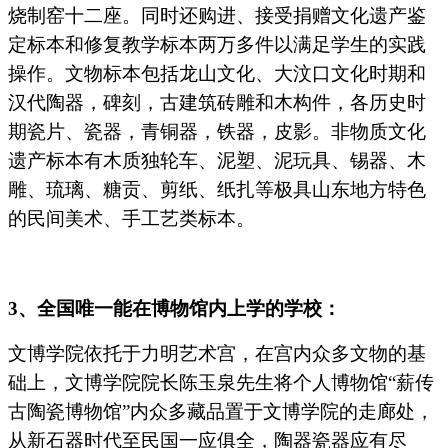
烧制窑十二座。同时还购进、接受捐赠文化遗产鉴
定标本和修复教学标本两万多件以满足学生的实践
操作。文物标本包括龙山文化、大汶口文化时期和
汉代陶器，碑刻，古建筑砖雕和木构件，各历史时
期瓷片、瓷器，青铜器，铁器，皮影。非物质文化
遗产标本有木质独轮车、泥塑、泥玩具、锡器、木
雕、琉璃、糖贡、剪纸、纸扎等极具山东地方特色
的民间美术、手工艺类标本。
3
、全国唯一能在博物馆内上学的学校：
文博学院依托于力明艺术宫，在宫内众多文物的基
础上，文博学院院长陈玉泉先生将个人博物馆“薪传
古陶瓷博物馆”内众多藏品置于文博学院的走廊处，
从新石器时代至民国一应俱全，陶器瓷器应有尽