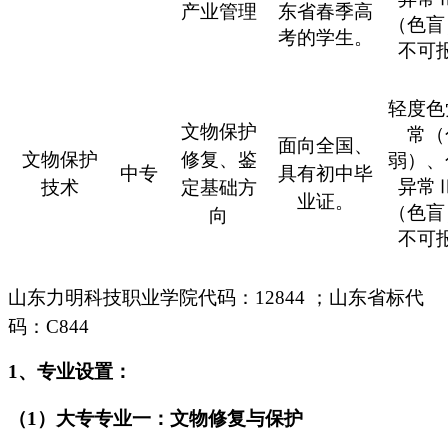
产业管理
东省春季高
（色盲
考的学生。
不可
轻度色
文物保护
常（
面向全国、
文物保护
修复、鉴
弱）、
中专
具有初中毕
异常
技术
定基础方
业证。
（色盲
向
不可
山东力明科技职业学院代码：12844 ；山东省标代
码：C844
1
、专业设置：
（1）大专专业一：文物修复与保护