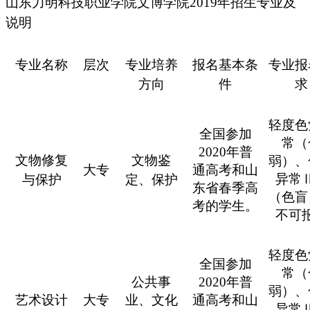
山东力明科技职业学院文博学院2019年招生专业及
说明
专业名称
层次
专业培养
报名基本条
专业报
方向
件
求
轻度色
全国参加
常（
2020年普
文物修复
文物鉴
弱）、
大专
通高考和山
异常
与保护
定、保护
东省春季高
（色盲
考的学生。
不可
轻度色
全国参加
常（
公共事
2020年普
弱）、
艺术设计
大专
业、文化
通高考和山
异常