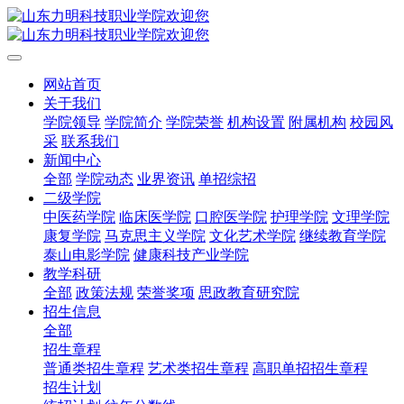
网站首页
关于我们
学院领导
学院简介
学院荣誉
机构设置
附属机构
校园风
采
联系我们
新闻中心
全部
学院动态
业界资讯
单招综招
二级学院
中医药学院
临床医学院
口腔医学院
护理学院
文理学院
康复学院
马克思主义学院
文化艺术学院
继续教育学院
泰山电影学院
健康科技产业学院
教学科研
全部
政策法规
荣誉奖项
思政教育研究院
招生信息
全部
招生章程
普通类招生章程
艺术类招生章程
高职单招招生章程
招生计划