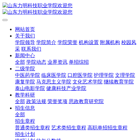
网站首页
关于我们
学院领导
学院简介
学院荣誉
机构设置
附属机构
校园风
采
联系我们
新闻中心
全部
学院动态
业界资讯
单招综招
二级学院
中医药学院
临床医学院
口腔医学院
护理学院
文理学院
康复学院
马克思主义学院
文化艺术学院
继续教育学院
泰山电影学院
健康科技产业学院
教学科研
全部
政策法规
荣誉奖项
思政教育研究院
招生信息
全部
招生章程
普通类招生章程
艺术类招生章程
高职单招招生章程
招生计划