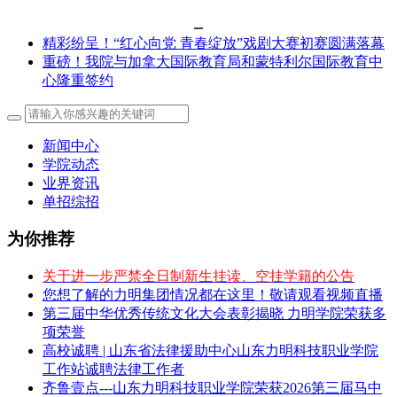
精彩纷呈！“红心向党 青春绽放”戏剧大赛初赛圆满落幕
重磅！我院与加拿大国际教育局和蒙特利尔国际教育中
心隆重签约
新闻中心
学院动态
业界资讯
单招综招
为你推荐
关于进一步严禁全日制新生挂读、空挂学籍的公告
您想了解的力明集团情况都在这里！敬请观看视频直播
第三届中华优秀传统文化大会表彰揭晓 力明学院荣获多
项荣誉
高校诚聘 | 山东省法律援助中心山东力明科技职业学院
工作站诚聘法律工作者
齐鲁壹点---山东力明科技职业学院荣获2026第三届马中