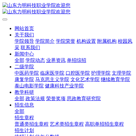
网站首页
关于我们
学院领导
学院简介
学院荣誉
机构设置
附属机构
校园风
采
联系我们
新闻中心
全部
学院动态
业界资讯
单招综招
二级学院
中医药学院
临床医学院
口腔医学院
护理学院
文理学院
康复学院
马克思主义学院
文化艺术学院
继续教育学院
泰山电影学院
健康科技产业学院
教学科研
全部
政策法规
荣誉奖项
思政教育研究院
招生信息
全部
招生章程
普通类招生章程
艺术类招生章程
高职单招招生章程
招生计划