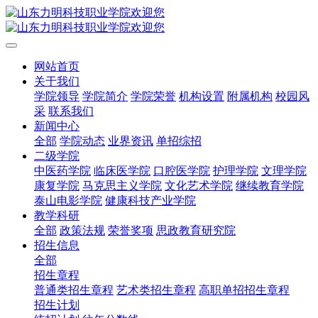
网站首页
关于我们
学院领导
学院简介
学院荣誉
机构设置
附属机构
校园风
采
联系我们
新闻中心
全部
学院动态
业界资讯
单招综招
二级学院
中医药学院
临床医学院
口腔医学院
护理学院
文理学院
康复学院
马克思主义学院
文化艺术学院
继续教育学院
泰山电影学院
健康科技产业学院
教学科研
全部
政策法规
荣誉奖项
思政教育研究院
招生信息
全部
招生章程
普通类招生章程
艺术类招生章程
高职单招招生章程
招生计划