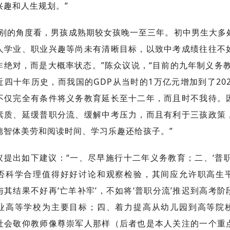
兴趣和人生规划。”
性别的角度看，男孩成熟期较女孩晚一至三年。初中男生大多
人学业、职业兴趣等尚未有清晰目标，以致中考成绩往往不
非绝对，而是大概率状态。”陈众议说，“目前的九年制义务教育
四十年历史，而我国的GDP从当时的1万亿元增加到了202
不仅完全有条件将义务教育延长至十二年，而且时不我待。
素质、延缓普职分流、缓解中考压力，而且有利于三孩政策
德智体美劳和阅读时间、学习乐趣还给孩子。”
议提出如下建议：“一、尽早施行十二年义务教育；二、‘普职
否科学合理值得好好讨论和观察检验，其间应允许职高生
与其结果不好再‘亡羊补牢’，不如将‘普职分流’推迟到高考阶
业高等学校为主要目标；四、着力提高从幼儿园到高等院
社会敬仰教师像尊崇军人那样（后者也是本人关注的一个重