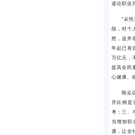
遑论职业
“从
段，对个
然，这并
年起已有近
万亿元，
提高全民
心健康、
陈众
开比例是
考；三、
当增加职
遇，让全