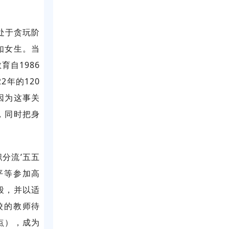
处于贪玩阶
如女生。当
自1986
2年的120
因为这事关
，同时把身
分流’五五
平等参加高
段，并以适
校的教师待
点），成为