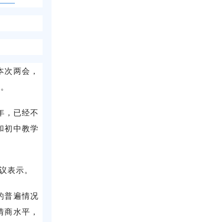
本次两会，
议。
年，已经不
和初中教学
众议表示。
的普遍情况
情商水平，