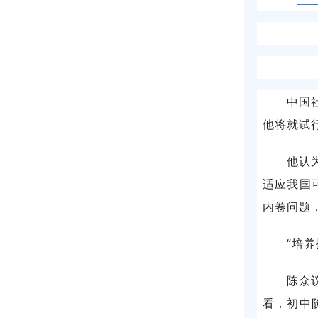
中国
他将就试
他认
适应我国
内卷问题
“培
陈众
看，初中