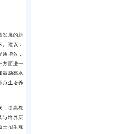
量发展的新
求。建议：
提质增效，
一方面进一
和鼓励高水
师范生培养
次，提高教
模与培养层
硕士招生规