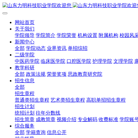
网站首页
关于我们
学院领导
学院简介
学院荣誉
机构设置
附属机构
校园风
新闻中心
全部
学院动态
业界资讯
单招综招
二级学院
中医药学院
临床医学院
口腔医学院
护理学院
文理学院
教学科研
全部
政策法规
荣誉奖项
思政教育研究院
招生信息
全部
招生章程
普通类招生章程
艺术类招生章程
高职单招招生章程
招生计划
统招计划
往年分数线
招生简章
成教简章
视频介绍
专业解码
收费标准
学院账
综合服务
全部
学籍查询
信息公开