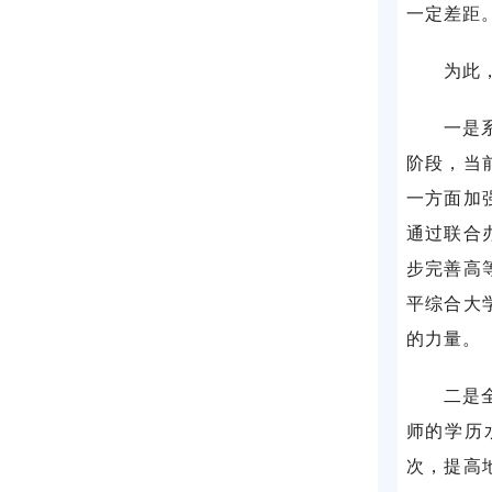
一定差距
为此
一是
阶段，当
一方面加
通过联合
步完善高
平综合大
的力量。
二是
师的学历
次，提高