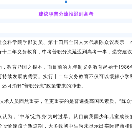
建议职普分流推迟到高考
社会科学院学部委员、第十四届全国人大代表陈众议表示，
行十二年义务教育，中考普职分流延迟到高考一事，递交建
为，教育乃国之根本，而目前的九年制义务教育起始于1986
可持续发展的需要。实行十二年义务教育不仅可以缓解小学
，还可消释“普职分流”政策带来的冲击。
养技术人员固然重要，但更重要的是普遍提高国民素质。”陈
议认为，“中考‘定终身’为时过早。从目前我国少年儿童成长
阶段恰逢孩子叛逆期，大多数初中生尚未显示出实际智商和