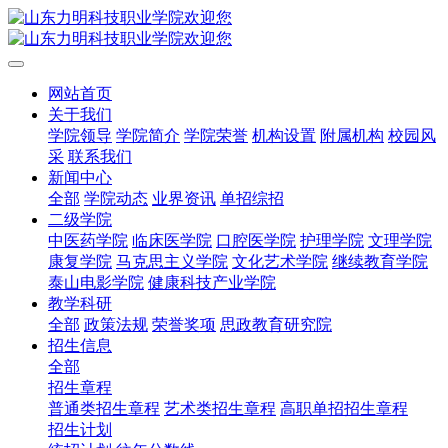
网站首页
关于我们
学院领导
学院简介
学院荣誉
机构设置
附属机构
校园风
采
联系我们
新闻中心
全部
学院动态
业界资讯
单招综招
二级学院
中医药学院
临床医学院
口腔医学院
护理学院
文理学院
康复学院
马克思主义学院
文化艺术学院
继续教育学院
泰山电影学院
健康科技产业学院
教学科研
全部
政策法规
荣誉奖项
思政教育研究院
招生信息
全部
招生章程
普通类招生章程
艺术类招生章程
高职单招招生章程
招生计划