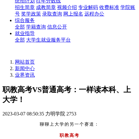
统招计划
往年分数线
招生简章
成教简章
视频介绍
专业解码
收费标准
学院账
号
奖学政策
录取查询
网上报名
远程办公
综合服务
全部
学籍查询
信息公开
就业指导
全部
大学生就业服务平台
网站首页
新闻中心
业界资讯
职教高考VS普通高考：一样读本科、上
大学！
2023-03-07 08:50:35
力明学院
2753
聊聊上大学的另一个赛道：
职教高考