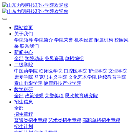
网站首页
关于我们
学院领导
学院简介
学院荣誉
机构设置
附属机构
校园风
采
联系我们
新闻中心
全部
学院动态
业界资讯
单招综招
二级学院
中医药学院
临床医学院
口腔医学院
护理学院
文理学院
康复学院
马克思主义学院
文化艺术学院
继续教育学院
泰山电影学院
健康科技产业学院
教学科研
全部
政策法规
荣誉奖项
思政教育研究院
招生信息
全部
招生章程
普通类招生章程
艺术类招生章程
高职单招招生章程
招生计划