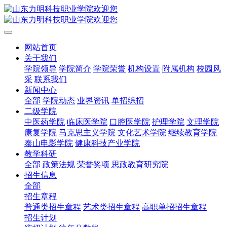
网站首页
关于我们
学院领导
学院简介
学院荣誉
机构设置
附属机构
校园风
采
联系我们
新闻中心
全部
学院动态
业界资讯
单招综招
二级学院
中医药学院
临床医学院
口腔医学院
护理学院
文理学院
康复学院
马克思主义学院
文化艺术学院
继续教育学院
泰山电影学院
健康科技产业学院
教学科研
全部
政策法规
荣誉奖项
思政教育研究院
招生信息
全部
招生章程
普通类招生章程
艺术类招生章程
高职单招招生章程
招生计划