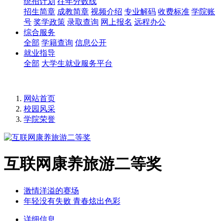
统招计划
往年分数线
招生简章
成教简章
视频介绍
专业解码
收费标准
学院账
号
奖学政策
录取查询
网上报名
远程办公
综合服务
全部
学籍查询
信息公开
就业指导
全部
大学生就业服务平台
网站首页
校园风采
学院荣誉
互联网康养旅游二等奖
激情洋溢的赛场
年轻没有失败 青春炫出色彩
详细信息