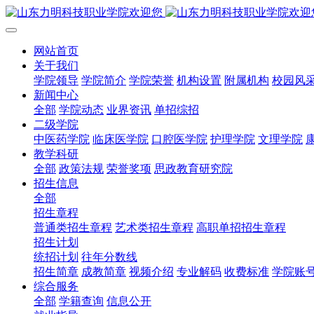
网站首页
关于我们
学院领导
学院简介
学院荣誉
机构设置
附属机构
校园风
新闻中心
全部
学院动态
业界资讯
单招综招
二级学院
中医药学院
临床医学院
口腔医学院
护理学院
文理学院
教学科研
全部
政策法规
荣誉奖项
思政教育研究院
招生信息
全部
招生章程
普通类招生章程
艺术类招生章程
高职单招招生章程
招生计划
统招计划
往年分数线
招生简章
成教简章
视频介绍
专业解码
收费标准
学院账
综合服务
全部
学籍查询
信息公开