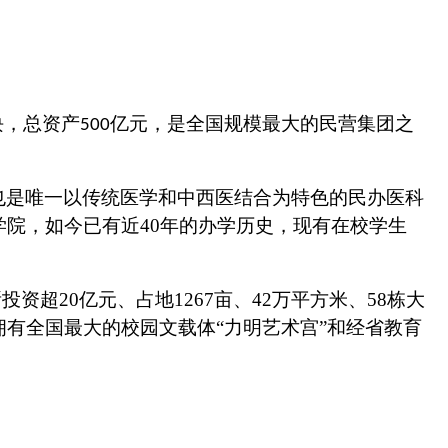
块，总资产
亿元，是全国规模最大的民营集团之
500
也是唯一以传统医学和中西医结合为特色的民办医科
学院，如今已有
近
40
年的办学历史，现有在校学生
投资超20亿元、占地1267亩、42万平方米、58栋大
拥有
全国最大
的
校园文载体
“
力明艺术宫
”
和经省教育