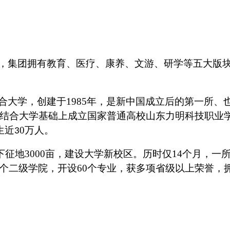
，集团拥有教育、医疗、康养、文游、研学等五大版
合大学
，
创建于
1985年，是
新
中国
成立后的
第一所、
结合大学基础上成立国家普通高校山东力明科技职业
生
近
0万人。
3
下征地
3000亩，建设大学新校区。历时仅14个月，一所
个二级学院，开设
60
个
专业，
获
多项省级以上荣誉，