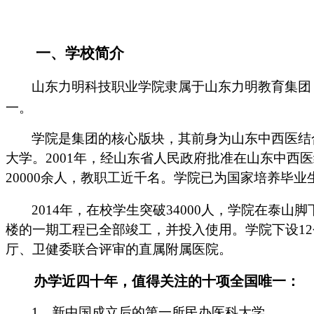
一、学校简介
山东力明科技职业学院隶属于山东力明教育集团
一。
学院是集团的核心版块，其前身为
山东中西医结
大学。
2001年，经
山东
省
人民
政府批准在山东中西医
20000余人，教职工近千名。学院已为国家培养毕业
2014年，
在校学生突破
34000人，
学院在泰山脚
楼的一期工程已
全部竣工，并投入使用
。
学院下
设
12
厅、卫
健
委联合评审的直属附属医院。
办学近四十年，值得关注的十项全国唯一：
1、新中国成立后的第一所民办医科大学