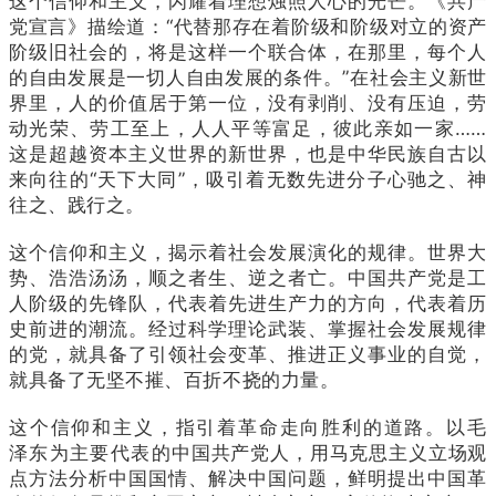
这个信仰和主义，闪耀着理想烛照人心的光芒。《共产
党宣言》描绘道：“代替那存在着阶级和阶级对立的资产
阶级旧社会的，将是这样一个联合体，在那里，每个人
的自由发展是一切人自由发展的条件。”在社会主义新世
界里，人的价值居于第一位，没有剥削、没有压迫，劳
动光荣、劳工至上，人人平等富足，彼此亲如一家……
这是超越资本主义世界的新世界，也是中华民族自古以
来向往的“天下大同”，吸引着无数先进分子心驰之、神
往之、践行之。
这个信仰和主义，揭示着社会发展演化的规律。世界大
势、浩浩汤汤，顺之者生、逆之者亡。中国共产党是工
人阶级的先锋队，代表着先进生产力的方向，代表着历
史前进的潮流。经过科学理论武装、掌握社会发展规律
的党，就具备了引领社会变革、推进正义事业的自觉，
就具备了无坚不摧、百折不挠的力量。
这个信仰和主义，指引着革命走向胜利的道路。以毛
泽东为主要代表的中国共产党人，用马克思主义立场观
点方法分析中国国情、解决中国问题，鲜明提出中国革