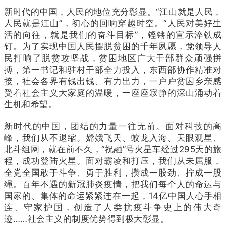
新时代的中国，人民的地位充分彰显。“江山就是人民，
人民就是江山”，初心的回响穿越时空。“人民对美好生
活的向往，就是我们的奋斗目标”，铿锵的宣示淬铁成
钉。为了实现中国人民摆脱贫困的千年夙愿，党领导人
民打响了脱贫攻坚战，贫困地区广大干部群众顽强拼
搏，第一书记和驻村干部全力投入，东西部协作精准对
接，社会各界有钱出钱、有力出力，一户户贫困乡亲感
受着社会主义大家庭的温暖，一座座寂静的深山涌动着
生机和希望。
新时代的中国，团结的力量一往无前。面对科技的高
峰，我们从不退缩。嫦娥飞天、蛟龙入海、天眼观星、
北斗组网，就在前不久，“祝融”号火星车经过295天的旅
程，成功登陆火星。面对霸凌和打压，我们从未屈服，
全党全国敢于斗争、勇于胜利，攒成一股劲、拧成一股
绳。百年不遇的新冠肺炎疫情，把我们每个人的命运与
国家的、集体的命运紧紧连在一起，14亿中国人心手相
连、守家护国，创造了人类抗疫斗争史上的伟大奇
迹……社会主义的制度优势得到极大彰显。