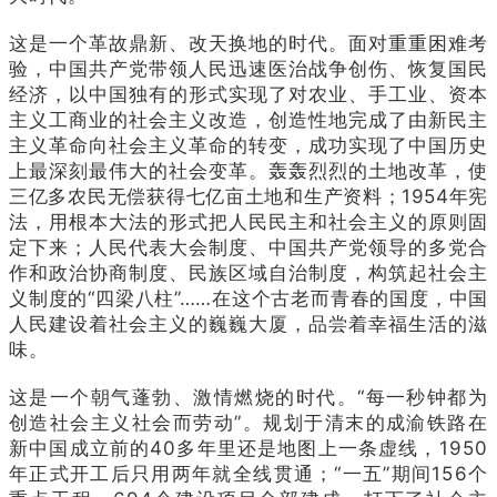
这是一个革故鼎新、改天换地的时代。面对重重困难考
验，中国共产党带领人民迅速医治战争创伤、恢复国民
经济，以中国独有的形式实现了对农业、手工业、资本
主义工商业的社会主义改造，创造性地完成了由新民主
主义革命向社会主义革命的转变，成功实现了中国历史
上最深刻最伟大的社会变革。轰轰烈烈的土地改革，使
三亿多农民无偿获得七亿亩土地和生产资料；1954年宪
法，用根本大法的形式把人民民主和社会主义的原则固
定下来；人民代表大会制度、中国共产党领导的多党合
作和政治协商制度、民族区域自治制度，构筑起社会主
义制度的“四梁八柱”……在这个古老而青春的国度，中国
人民建设着社会主义的巍巍大厦，品尝着幸福生活的滋
味。
这是一个朝气蓬勃、激情燃烧的时代。“每一秒钟都为
创造社会主义社会而劳动”。规划于清末的成渝铁路在
新中国成立前的40多年里还是地图上一条虚线，1950
年正式开工后只用两年就全线贯通；“一五”期间156个