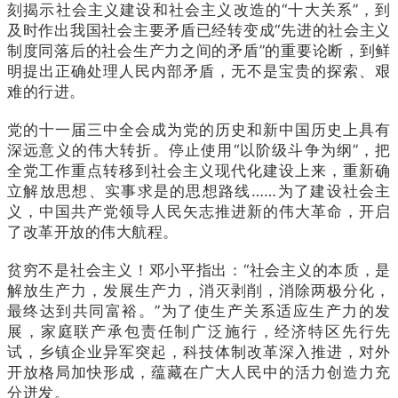
刻揭示社会主义建设和社会主义改造的“十大关系”，到
及时作出我国社会主要矛盾已经转变成“先进的社会主义
制度同落后的社会生产力之间的矛盾”的重要论断，到鲜
明提出正确处理人民内部矛盾，无不是宝贵的探索、艰
难的行进。
党的十一届三中全会成为党的历史和新中国历史上具有
深远意义的伟大转折。停止使用“以阶级斗争为纲”，把
全党工作重点转移到社会主义现代化建设上来，重新确
立解放思想、实事求是的思想路线……为了建设社会主
义，中国共产党领导人民矢志推进新的伟大革命，开启
了改革开放的伟大航程。
贫穷不是社会主义！邓小平指出：“社会主义的本质，是
解放生产力，发展生产力，消灭剥削，消除两极分化，
最终达到共同富裕。”为了使生产关系适应生产力的发
展，家庭联产承包责任制广泛施行，经济特区先行先
试，乡镇企业异军突起，科技体制改革深入推进，对外
开放格局加快形成，蕴藏在广大人民中的活力创造力充
分迸发。