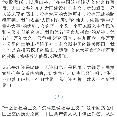
“筚路蓝缕，以启山林。”在中国这样经济文化比较落
后、人口众多的东方大国建设社会主义，犹如攀登一座
人迹未至的高山，没有笔直的大道可走，没有现成的路
径可循。我们依靠“人民创造历史”的伟力，依靠“集中力
量办大事”的优势，创造了一个又一个可以载入中华民族
和人类史册的奇迹。我们凭着“革命加拼命”的精神，凭
着“一万年太久、只争朝夕”的勇气，在九百六十多万平
方公里的土地上描绘了社会主义新中国的最美图画。我
们也曾在摸索探求的路上，遭受“文化大革命”这样严重
的挫折，惨痛教训值得永远汲取。
无论平坦还是崎岖，无论阳光还是风雨，党领导人民探
索社会主义道路的脚步始终向前。历史已经证明：“我们
不但善于破坏一个旧世界，我们还将善于建设一个新世
界”！
（四）
“什么是社会主义？怎样建设社会主义？”这个回荡在中
国上空的历史之问，中国共产党人从未停止作答。从深