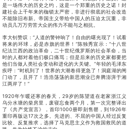
是一场伟大的历史之约，这是一个郑重的历史之诺！封
建社会上千年来的枷锁太严密，非进行彻底的社会改造
不能除旧布新。帝国主义带给中国人的压迫太沉重，非
动员几万万劳苦大众的伟力不能与之相抗。
李大钊赞叹：“人道的警钟响了！自由的曙光现了！试看
将来的环球，必是赤旗的世界！”陈独秀宣示：“十八世
纪法兰西的政治革命，二十世纪俄罗斯的社会革命，当
时的人都对着他们极口痛骂；但是后来的历史家都要把
他们当做人类社会变动和进化的大关键。”年轻的毛泽东
疾呼：“时机到了！世界的大潮卷得更急了！洞庭湖的闸
门动了，且开了！浩浩荡荡的新思潮业已奔腾澎湃于湘
江两岸了！”
1920年乍暖还寒的春天，29岁的陈望道在老家浙江义
乌分水塘的柴房里，废寝忘食两个月，第一次完整译出
了《共产党宣言》，首印1000册即刻售罄，到1926年
重印再版达17次之多。先进的、不屈的中国人经过反复
比较、反复推求，选择了马克思主义作为救国救民的道