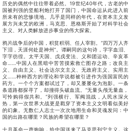
历史的偶然中往往带着必然。19世纪40年代，古老的中
国被列强的坚船利炮打开了国门，中国命运从此进入前
所未有的悲惨境地。几乎是同样的年代，在资本主义发
展方兴未艾的欧洲，马克思、恩格斯开始了对科学社会
主义、对人类解放进步事业的伟大探索。
鸦片战争后的中国，积贫积弱、任人宰割。“四万万人齐
下泪，天涯何处是神州”。谭嗣同的这句诗，字字血泪、
字字彷徨。太平天国、戊戌变法、义和团运动、辛亥革
命……中国人在黑暗中苦苦摸索救亡图存之路；改良主
义、自由主义、社会达尔文主义、无政府主义、实用主
义……种种西方的理论和学说都被引进作为强国富民的
药方。一个个方案都试过了，却又屡屡化为泡影。一条
条道路都探寻了，却撞得头破血流。“无量头颅无量血，
可怜购得假共和。”列强横行、军阀混战，人民水深火
热，第一次世界大战更是戳穿了资本主义文明看似美好
的幻象。无数仁人志士一次次地用生命和灵魂发问：中
国的出路在哪里？民族的希望在哪里？
十月革命一声炮响，给中国送来了马克思列宁主义。这