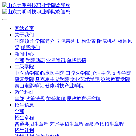
网站首页
关于我们
学院领导
学院简介
学院荣誉
机构设置
附属机构
校园风
采
联系我们
新闻中心
全部
学院动态
业界资讯
单招综招
二级学院
中医药学院
临床医学院
口腔医学院
护理学院
文理学院
康复学院
马克思主义学院
文化艺术学院
继续教育学院
泰山电影学院
健康科技产业学院
教学科研
全部
政策法规
荣誉奖项
思政教育研究院
招生信息
全部
招生章程
普通类招生章程
艺术类招生章程
高职单招招生章程
招生计划