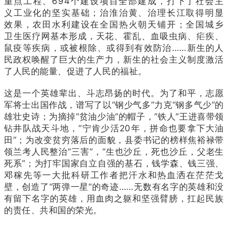
重点工程、694个建设项目全部建成，打下了社会主
义工业化的坚实基础；治淮治黄、治理长江取得明显
效果，农田水利建设在全国热火朝天铺开；全国城乡
卫生医疗网基本形成，天花、霍乱、血吸虫病、疟疾、
鼠疫等疾病，或被根除、或得到有效防治……新生的人
民政权唤醒了巨大的生产力，新生的社会主义制度激活
了人民的能量、促进了人民的福祉。
这是一个英雄辈出、斗志昂扬的时代。为了和平，志愿
军将士出国作战，谱写了以“钢少气多”力克“钢多气少”的
雄壮史诗；为摘掉“贫油少油”的帽子，“铁人”王进喜带领
钻井队战天斗地，“宁肯少活20年，拼命也要拿下大油
田”；为改变贫穷落后的面貌，县委书记的榜样焦裕禄带
领兰考人民整治“三害”，“生也沙丘，死也沙丘，父老生
死系”；为打牢国家自立自强的基石，钱学森、钱三强、
邓稼先等一大批科研工作者把汗水和热血洒在茫茫戈
壁，创造了“两弹一星”的奇迹……无数有名字的英雄和没
有留下名字的英雄，用血肉之躯和坚强臂膀，扛起民族
的责任、共和国的荣光。