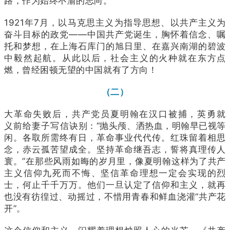
路，作为始终不渝的志向。
1921年7月，以马克思主义为指导思想、以共产主义为
奋斗目标的政党——中国共产党诞生，胸怀着信念、嘱
托和梦想，在上海石库门的旭日里、在嘉兴南湖的碧波
中毅然起航。从此以后，社会主义的火种就在东方点
燃，曾经困顿无望的中国就有了方向！
（二）
大革命失败后，共产党员夏明翰在汉口被捕，英勇就
义前给妻子写信诀别：“抛头颅、洒热血，明翰早已视等
闲。各取所需终有日，革命事业代代传。红珠留着相思
念，赤云孤苦望成全。坚持革命继吾志，誓将真理传人
寰。”在那些风雨如晦的岁月里，像夏明翰这样为了共产
主义信仰九死而不悔、坚信革命理想一定会实现的烈
士，何止千千万万。他们一旦认定了信仰和主义，就再
也没有彷徨过、动摇过，不惜用青春和鲜血浇灌“共产花
开”。