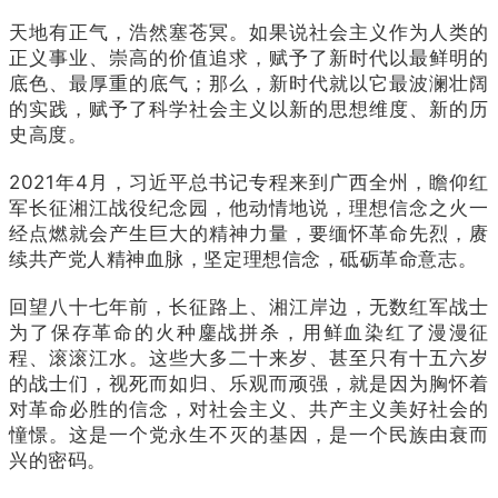
天地有正气，浩然塞苍冥。如果说社会主义作为人类的
正义事业、崇高的价值追求，赋予了新时代以最鲜明的
底色、最厚重的底气；那么，新时代就以它最波澜壮阔
的实践，赋予了科学社会主义以新的思想维度、新的历
史高度。
2021年4月，习近平总书记专程来到广西全州，瞻仰红
军长征湘江战役纪念园，他动情地说，理想信念之火一
经点燃就会产生巨大的精神力量，要缅怀革命先烈，赓
续共产党人精神血脉，坚定理想信念，砥砺革命意志。
回望八十七年前，长征路上、湘江岸边，无数红军战士
为了保存革命的火种鏖战拼杀，用鲜血染红了漫漫征
程、滚滚江水。这些大多二十来岁、甚至只有十五六岁
的战士们，视死而如归、乐观而顽强，就是因为胸怀着
对革命必胜的信念，对社会主义、共产主义美好社会的
憧憬。这是一个党永生不灭的基因，是一个民族由衰而
兴的密码。