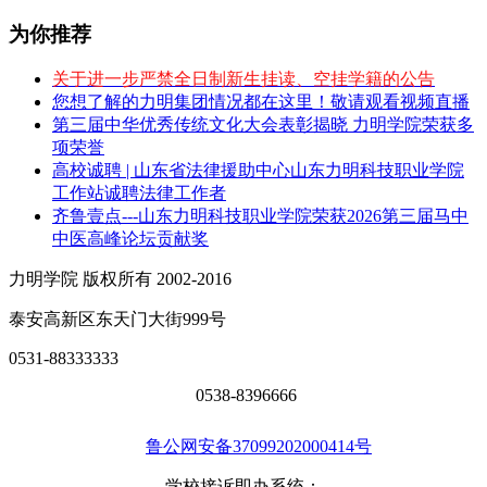
为你推荐
关于进一步严禁全日制新生挂读、空挂学籍的公告
您想了解的力明集团情况都在这里！敬请观看视频直播
第三届中华优秀传统文化大会表彰揭晓 力明学院荣获多
项荣誉
高校诚聘 | 山东省法律援助中心山东力明科技职业学院
工作站诚聘法律工作者
齐鲁壹点---山东力明科技职业学院荣获2026第三届马中
中医高峰论坛贡献奖
力明学院 版权所有 2002-2016
泰安高新区东天门大街999号
0531-88333333
0538-8396666
鲁公网安备37099202000414号
学校接诉即办系统：