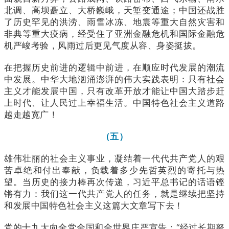
北调、高坝矗立、大桥巍峨，天堑变通途；中国还战胜
了历史罕见的洪涝、雨雪冰冻、地震等重大自然灾害和
非典等重大疫病，经受住了亚洲金融危机和国际金融危
机严峻考验，风雨过后更见气度从容、身姿挺拔。
在把握历史前进的逻辑中前进，在顺应时代发展的潮流
中发展。中华大地汹涌澎湃的伟大实践表明：只有社会
主义才能发展中国，只有改革开放才能让中国大踏步赶
上时代、让人民过上幸福生活。中国特色社会主义道路
越走越宽广！
（五）
雄伟壮丽的社会主义事业，凝结着一代代共产党人的艰
苦卓绝和付出奉献，负载着多少先哲英烈的寄托与热
望。当历史的接力棒再次传递，习近平总书记的话语铿
锵有力：我们这一代共产党人的任务，就是继续把坚持
和发展中国特色社会主义这篇大文章写下去！
党的十九大向全党全国和全世界庄严宣告：“经过长期努