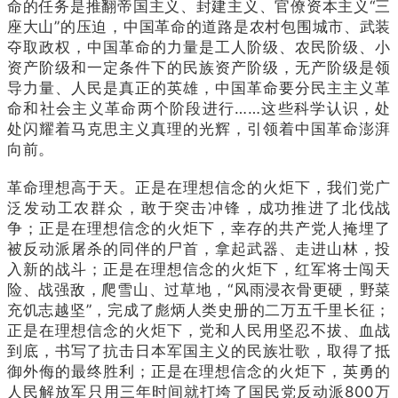
命的任务是推翻帝国主义、封建主义、官僚资本主义“三
座大山”的压迫，中国革命的道路是农村包围城市、武装
夺取政权，中国革命的力量是工人阶级、农民阶级、小
资产阶级和一定条件下的民族资产阶级，无产阶级是领
导力量、人民是真正的英雄，中国革命要分民主主义革
命和社会主义革命两个阶段进行……这些科学认识，处
处闪耀着马克思主义真理的光辉，引领着中国革命澎湃
向前。
革命理想高于天。正是在理想信念的火炬下，我们党广
泛发动工农群众，敢于突击冲锋，成功推进了北伐战
争；正是在理想信念的火炬下，幸存的共产党人掩埋了
被反动派屠杀的同伴的尸首，拿起武器、走进山林，投
入新的战斗；正是在理想信念的火炬下，红军将士闯天
险、战强敌，爬雪山、过草地，“风雨浸衣骨更硬，野菜
充饥志越坚”，完成了彪炳人类史册的二万五千里长征；
正是在理想信念的火炬下，党和人民用坚忍不拔、血战
到底，书写了抗击日本军国主义的民族壮歌，取得了抵
御外侮的最终胜利；正是在理想信念的火炬下，英勇的
人民解放军只用三年时间就打垮了国民党反动派800万