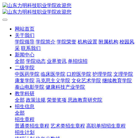
网站首页
关于我们
学院领导
学院简介
学院荣誉
机构设置
附属机构
校园风
采
联系我们
新闻中心
全部
学院动态
业界资讯
单招综招
二级学院
中医药学院
临床医学院
口腔医学院
护理学院
文理学院
康复学院
马克思主义学院
文化艺术学院
继续教育学院
泰山电影学院
健康科技产业学院
教学科研
全部
政策法规
荣誉奖项
思政教育研究院
招生信息
全部
招生章程
普通类招生章程
艺术类招生章程
高职单招招生章程
招生计划