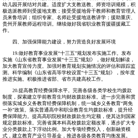
幼儿园开展结对共建。适度扩大支教送教、师资培训规模，积
极选派教师到受援地支教；接受受援地骨干教师和教育管理人
员来鲁培训；组织专家、名师赴受援地送教讲学；援助重庆、
贵州开展教师远程培训。继续做好我省职业教育援疆援藏工
作。
四、加强保障能力建设，努力营造良好发展环境
19.做好教育事业发展“十三五”规划发布实施工作。发布
实施《山东省教育事业发展“十三五”规划》，做好规划解读，
加大教育宣传力度。加强对教育规划实施情况的评估和跟踪监
测。科学编制《山东省高等学校设置“十三五”规划》，按年度
推进实施。积极推进省部、省市共建高校工作。
20.提高教育经费保障水平。完善各级各类学校生均拨款
制度，探索建立学前教育生均财政拨款标准。进一步完善和贯
彻落实城乡义务教育经费保障机制，统一城乡义务教育“两免
一补”政策。落实普通高中和职业教育生均拨款标准，提升经
费保障能力。提高高职院校财政拨款生均定额，使其达到国家
规定拨款标准。完善省属本科高校拨款定额改革，逐步扩大专
业分类拨款上下浮动比例。加大专项经费投入，创新融资模
式，建立教育产业引导基金，推进各级各类教育均衡发展。