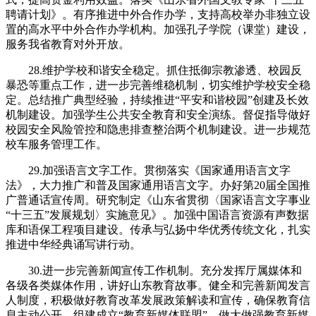
聘请计划》。有序推进中外合作办学，支持高校举办非独立设
置的高水平中外合作办学机构。加强孔子学院（课堂）建设，
服务我省教育对外开放。
28.维护学校和谐安全稳定。抓住抵御宗教渗透、校园反
暴恐等重点工作，进一步完善维稳机制，切实维护学校安全稳
定。总结推广典型经验，持续推进“平安和谐校园”创建及长效
机制建设。加强学生公共安全教育和安全演练。督促指导做好
校园安全风险管控和隐患排查整治两个机制建设。进一步规范
校车服务管理工作。
29.加强语言文字工作。贯彻落实《国家通用语言文字
法》，大力推广和普及国家通用语言文字。办好第20届全国推
广普通话宣传周。研究制定《山东省贯彻〈国家语言文字事业
“十三五”发展规划〉实施意见》。加强中国语言资源有声数据
库和语保工程项目建设。传承与弘扬中华优秀传统文化，扎实
推进中华经典诵写讲行动。
30.进一步完善新闻宣传工作机制。充分发挥厅属媒体和
各级各类媒体作用，讲好山东教育故事。健全和完善新闻发言
人制度，积极做好教育改革发展政策解读和宣传，确保教育信
息主动公开。组建成立“教育新媒体联盟”，做大做强教育新媒