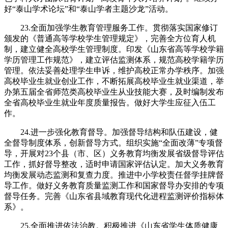
好“泰山学术论坛”和“泰山学者主题沙龙”活动。
23.全面加强学生教育管理服务工作。贯彻落实国家修订
颁发的《普通高等学校学生管理规定》，完善全方位育人机
制，建立健全高校学生管理制度。印发《山东省高等学校学籍
学历管理工作规范》，建立评估监测体系，规范高校学籍学历
管理。依法妥善处理学生申诉，维护高校正常办学秩序。加强
高校毕业生就业创业工作，不断拓展高校毕业生就业渠道，举
办第五届全省师范类高校毕业生从业技能大赛，及时编制发布
全省高校毕业生就业年度质量报告。做好大学生应征入伍工
作。
24.进一步强化教育督导。加强督导结构和队伍建设，健
全督导制度体系，创新督导方式。组织实施“全面改薄”专项督
导，开展对23个县（市、区）义务教育均衡发展省级督导评估
工作，抓好督导整改，适时申请国家评估认定。加大义务教育
均衡发展动态监测和复查力度。推进中小学校责任督学挂牌督
导工作。做好义务教育质量监测工作和国家督导办安排的专项
督导任务。完善《山东省县域教育现代化进程监测评价指标体
系》。
25.全面推进依法治教。积极推进《山东省学生体质健康