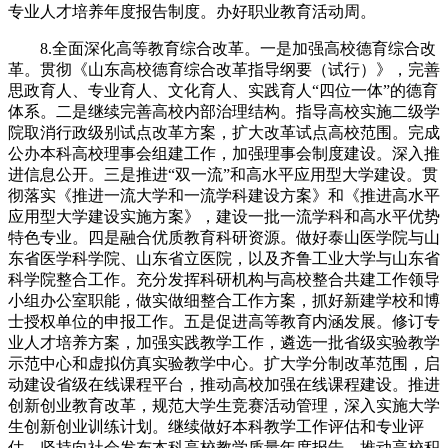
专业人才培养年度报告制度。办好职业教育活动周。
8.全面深化高等教育综合改革。一是加强高校德育综合改
革。贯彻《山东高校德育综合改革指导纲要（试行）》，完善
思政育人、专业育人、文化育人、实践育人“四位一体”的德育
体系。二是继续完善高校内部治理结构。指导高校实施二级学
院取消行政级别试点改革方案，扩大改革试点高校范围。完成
公办本科高校理事会组建工作，加强理事会制度建设。深入推
进信息公开。三是推进“双一流”和高水平应用型大学建设。贯
彻落实《推进一流大学和一流学科建设方案》和《推进高水平
应用型大学建设实施方案》，建设一批一流学科和高水平优势
特色专业。四是融合优质教育科研资源。做好泰山医学院与山
东省医学科学院、山东省立医院，以及齐鲁工业大学与山东省
科学院整合工作。充分发挥科研机构与高校整合共建工作领导
小组办公室职能，做实做细整合工作方案，抓好新建学校和博
士授权单位的申报工作。五是促进高等教育内涵发展。修订专
业人才培养方案，加强实践教学工作，遴选一批省级实验教学
示范中心和虚拟仿真实验教学中心。扩大学分制改革范围，启
动建设省级在线课程平台，推动高校加强在线课程建设。推进
创新创业教育改革，规范大学生竞赛活动管理，深入实施大学
生创新创业训练计划。继续做好本科教学工作评估和专业评
估，坚持向社会发布本科高校教学质量年度报告，推动高校积