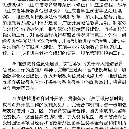
促进条例》《山东省教育督导条例（修正）》立法进程，起草
《山东省终身教育促进条例》《山东省学生伤害事故处理条
例》。推进教育行政执法体制机制改革，加大执法监督力度。
加强教育系统信用体系建设，广泛开展诚信教育活动。制定依
法治校评估指标体系，推动依法治校示范校建设。指导高校加
强法治工作，对高校章程执行与监督情况进行第三方评估。继
续举办“学宪法讲宪法”活动，开展“法治进校园”活动，加快学
生法治教育实践基地建设。实施中小学法治教育名师培训工
程。进一步推进主管社会组织的党建、规范管理和脱钩工作。
26.推进教育信息化建设。贯彻落实《关于深入推进教育
信息化工作的通知》精神，完善“三通两平台”建设与应用，加
强数字化校园建设，深入开展教育信息化试点工作，推进信息
技术在各级教育管理和各学段教育教学中的深度应用，培育融
合创新示范典型。
27.加快推进教育对外开放。贯彻落实《关于做好新时期
教育对外开放工作的实施意见》。完善合作机制，进一步加强
与友好省州（道、区）的教育交流与合作。努力争取加大留学
经费投入，适当提高资助标准、扩大资助范围。改革省政府公
派出国留学项目经费和省政府外国留学生奖学金分配和使用方
式，提高资金利用效益。落实《山东省外国文教专家“十三五”