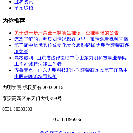
业界资讯
单招综招
为你推荐
关于进一步严禁全日制新生挂读、空挂学籍的公告
您想了解的力明集团情况都在这里！敬请观看视频直播
第三届中华优秀传统文化大会表彰揭晓 力明学院荣获多
项荣誉
高校诚聘 | 山东省法律援助中心山东力明科技职业学院
工作站诚聘法律工作者
齐鲁壹点---山东力明科技职业学院荣获2026第三届马中
中医高峰论坛贡献奖
力明学院 版权所有 2002-2016
泰安高新区东天门大街999号
0531-88333333
0538-8396666