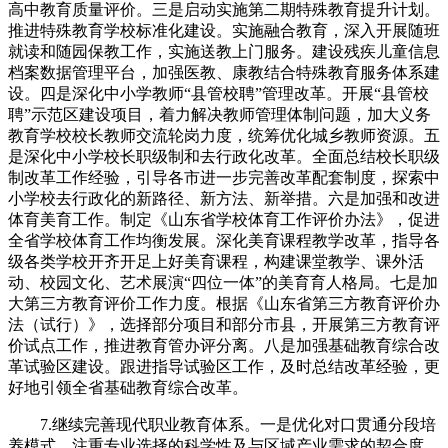
高中教育质量评价。三是启动实施第二期特殊教育提升计划。
推进特殊教育学校标准化建设。实施融合教育，深入开展随班
就读和随园保教工作，实施送教上门服务。建设残疾儿童信息
档案数据管理平台，加强医教、康教结合特殊教育服务体系建
设。四是深化中小学教师“县管校聘”管理改革。开展“县管校
聘”示范区建设项目，着力解决教师管理体制问题，加大义务
教育学校校长教师交流轮岗力度，统筹优化城乡教师资源。五
是深化中小学校长职级制和去行政化改革。全面总结校长职级
制改革工作经验，引导各市进一步完善改革配套制度，探索中
小学校去行政化的新路径、新方法、新举措。六是加强和改进
体育美育工作。制定《山东省学校体育工作评价办法》，促进
全省学校体育工作均衡发展。深化美育课程教学改革，指导各
级各类学校开齐开足上好美育课程，构建课堂教学、课外活
动、校园文化、艺术展演“四位一体”的美育育人格局。七是加
大第三方教育评价工作力度。根据《山东省第三方教育评价办
法（试行）》，选择部分项目和部分市县，开展第三方教育评
价试点工作，推进教育管办评分离。八是加强基础教育综合改
革试验区建设。跟进指导试验区工作，及时总结改革经验，更
好地引领全省基础教育综合改革。
7.继续完善现代职业教育体系。一是优化对口贯通分段培
养模式。注重专业选择的科学性及与区域产业需求的契合度，