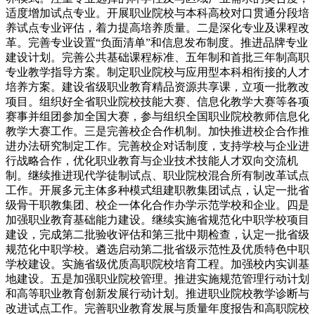
适度增加试点专业。开展职业院校与本科高校对口贯通分段培
养试点专业评估，着力提高培养质量。二是深化专业及课程改
革。完善专业设置“负面清单”和信息发布制度。推进品牌专业
建设计划。完善公共基础课程标准、五年制和首批三年制高职
专业教学指导方案。制定职业院校与应用型本科相衔接的人才
培养方案。建设省级职业教育精品资源共享课，立项一批教改
项目。组织好全省职业院校技能大赛、信息化教学大赛等各项
赛事并组团参加全国大赛，参与组织全国职业院校教师信息化
教学大赛工作。三是完善校企合作机制。加快推进校企合作推
进办法研究制定工作。完善校企对话制度，支持学校与企业进
行战略合作，优化职业教育与企业技术技能人才双向交流机
制。继续推进现代学徒制试点、职业院校混合所有制改革试点
工作。开展多元主体多种模式组建职教集团试点，认定一批省
级骨干职教集团、校企一体化合作办学示范学校和企业。四是
加强职业教育基础能力建设。继续实施省规范化中职学校项目
建设，完成第二批验收评估和第三批中期检查，认定一批省级
规范化中职学校。遴选启动第二批省级示范性及优质特色中职
学校建设。实施省级优质高职院校培育工程。加强校内实训基
地建设。五是加强职业院校管理。推进实施规范管理行动计划
和高等职业教育创新发展行动计划。推进职业院校教学诊断与
改进试点工作。完善职业教育发展与质量年度报告和高职院校