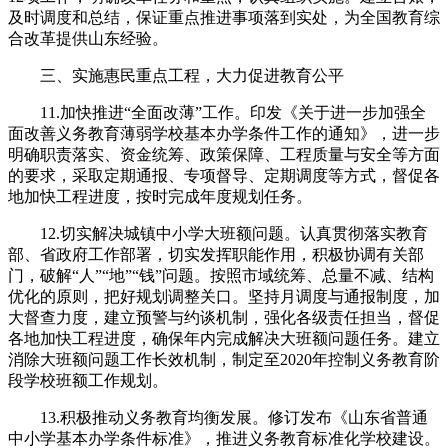
及时调度和总结，保证重点推进事项落到实处，为全国教育综
合改革提供山东经验。
三、实施惠民重点工程，大力促进教育公平
11.加快推进“全面改薄”工作。印发《关于进一步加强全
面改善义务教育薄弱学校基本办学条件工作的通知》，进一步
明确职责落实、资金统筹、政策保障、工程质量与安全等方面
的要求，采取定期通报、专项督导、定期调度等方式，督促各
地加快工程进度，按时完成年度规划任务。
12.切实解决城镇中小学大班额问题。认真贯彻落实教育
部、省政府工作部署，切实发挥职能作用，积极协调有关部
门，破解“人”“地”“钱”问题。按照市域统筹、总量不减、结构
优化的原则，把好规划调整关口。坚持月调度与通报制度，加
大督查力度，建立预警与约谈机制，强化各级责任担当，督促
各地加快工程进度，确保年内完成解决大班额问题任务。建立
消除大班额问题工作长效机制，制定至2020年控制义务教育阶
段学校班额工作规划。
13.积极推动义务教育均衡发展。修订发布《山东省普通
中小学基本办学条件标准》，推进义务教育标准化学校建设。