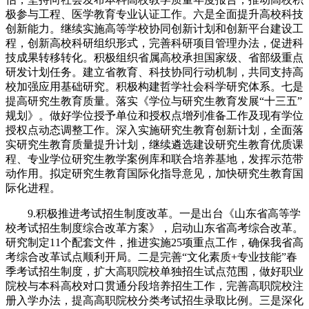
极参与工程、医学教育专业认证工作。六是全面提升高校科技
创新能力。继续实施高等学校协同创新计划和创新平台建设工
程，创新高校科研组织形式，完善科研项目管理办法，促进科
技成果转移转化。积极组织省属高校承担国家级、省部级重点
研发计划任务。建立省教育、科技协同行动机制，共同支持高
校加强应用基础研究。积极构建哲学社会科学研究体系。七是
提高研究生教育质量。落实《学位与研究生教育发展“十三五”
规划》。做好学位授予单位和授权点增列准备工作及现有学位
授权点动态调整工作。深入实施研究生教育创新计划，全面落
实研究生教育质量提升计划，继续遴选建设研究生教育优质课
程、专业学位研究生教学案例库和联合培养基地，发挥示范带
动作用。拟定研究生教育国际化指导意见，加快研究生教育国
际化进程。
9.积极推进考试招生制度改革。一是出台《山东省高等学
校考试招生制度综合改革方案》，启动山东省高考综合改革。
研究制定11个配套文件，推进实施25项重点工作，确保我省高
考综合改革试点顺利开局。二是完善“文化素质+专业技能”春
季考试招生制度，扩大高职院校单独招生试点范围，做好职业
院校与本科高校对口贯通分段培养招生工作，完善高职院校注
册入学办法，提高高职院校分类考试招生录取比例。三是深化