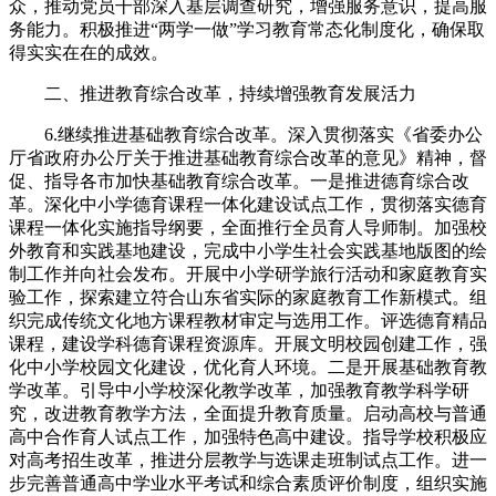
众，推动党员干部深入基层调查研究，增强服务意识，提高服
务能力。积极推进“两学一做”学习教育常态化制度化，确保取
得实实在在的成效。
二、推进教育综合改革，持续增强教育发展活力
6.继续推进基础教育综合改革。深入贯彻落实《省委办公
厅省政府办公厅关于推进基础教育综合改革的意见》精神，督
促、指导各市加快基础教育综合改革。一是推进德育综合改
革。深化中小学德育课程一体化建设试点工作，贯彻落实德育
课程一体化实施指导纲要，全面推行全员育人导师制。加强校
外教育和实践基地建设，完成中小学生社会实践基地版图的绘
制工作并向社会发布。开展中小学研学旅行活动和家庭教育实
验工作，探索建立符合山东省实际的家庭教育工作新模式。组
织完成传统文化地方课程教材审定与选用工作。评选德育精品
课程，建设学科德育课程资源库。开展文明校园创建工作，强
化中小学校园文化建设，优化育人环境。二是开展基础教育教
学改革。引导中小学校深化教学改革，加强教育教学科学研
究，改进教育教学方法，全面提升教育质量。启动高校与普通
高中合作育人试点工作，加强特色高中建设。指导学校积极应
对高考招生改革，推进分层教学与选课走班制试点工作。进一
步完善普通高中学业水平考试和综合素质评价制度，组织实施