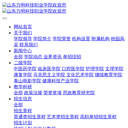
网站首页
关于我们
学院领导
学院简介
学院荣誉
机构设置
附属机构
校园风
采
联系我们
新闻中心
全部
学院动态
业界资讯
单招综招
二级学院
中医药学院
临床医学院
口腔医学院
护理学院
文理学院
康复学院
马克思主义学院
文化艺术学院
继续教育学院
泰山电影学院
健康科技产业学院
教学科研
全部
政策法规
荣誉奖项
思政教育研究院
招生信息
全部
招生章程
普通类招生章程
艺术类招生章程
高职单招招生章程
招生计划