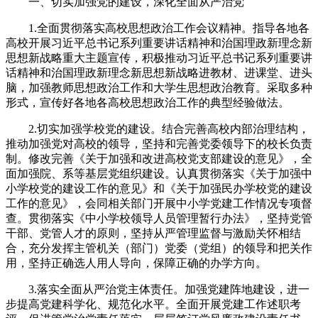
一、切实加强党的建设，深化全面从严治党
1.全面贯彻落实高校思想政治工作会议精神。指导各地各
高校开展习近平总书记系列重要讲话精神和治国理政新理念新
思想新战略重大主题宣传，积极推动习近平总书记系列重要讲
话精神和治国理政新理念新思想新战略进教材、进课堂、进头
脑，加强教师思想政治工作和大学生思想政治教育。采取多种
形式，宣传好各地各高校思想政治工作的典型经验做法。
2.切实加强学校党的建设。结合完善高校内部治理结构，
推动加强党对高校的领导，坚持和完善党委领导下的校长负责
制。修改完善《关于加强和改进高校党支部建设的意见》，全
面加强院、系等基层党组织建设。认真贯彻落实《关于加强中
小学校党的建设工作的意见》和《关于加强民办学校党的建设
工作的意见》，会同相关部门开展中小学党建工作情况专项督
查。贯彻落实《中小学校领导人员管理暂行办法》，坚持党管
干部、党管人才的原则，坚持从严管理监督与激励关怀相结
合，充分发挥主管机关（部门）党委（党组）的领导和把关作
用，坚持正确选人用人导向，保障正确的办学方向。
3.落实全面从严治党主体责任。加强党建阵地建设，进一
步提高党建科学化、规范化水平。全面开展党建工作述职考