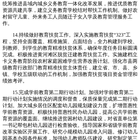
统筹推进县域内城乡义务教育一体化改革发展，推进优质教育
资源共建共享，建立义务教育学校结对帮扶工作机制。做好农
村留守儿童、外来务工人员随迁子女入学及教育管理服务工
作。
14.持续做好教育扶贫工作。深入实施教育扶贫“323”工
程，坚持全面覆盖、精准施策、点面结合，全力构建到学校、
到教师、到学生的教育精准扶贫体系，确保年度任务目标圆满
完成。积极推进黄河滩区脱贫迁建教育扶贫工作。实施建档立
卡义务教育阶段农村家庭困难学生营养改善计划。强化市县两
级教育行政部门教育精准扶贫主体责任，建立省、市、县、乡
镇、学校五级联动的工作机制，加强教育扶贫项目资金管理和
绩效考评。
15.完成学前教育第二期行动计划。加强对学前教育第二
期行动计划实施情况的调度和督查，保质保量完成第二期行动
计划。加大城乡居住区配套幼儿园规划建设力度，扩增普惠性
学前教育资源。积极扶持普惠性民办幼儿园，提高公共学前教
育资源的覆盖面。继续推进贫困村幼儿园建设，对省直单位第
一书记帮包村幼儿园进行检查验收。指导国家和省级学前教育
改革实验区开展工作。研究小规模幼儿园准入问题。修订幼儿
园基本办园条件标准，加强幼儿教师队伍建设。研究制定第三