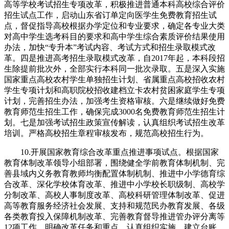
高等学校考试招生专项改革，积极推进普通本科高校综合评价
招生试点工作，启动山东省订单定向医学生免费教育招生试
点，督促指导高校根据办学定位和专业要求，确定各专业大类
对高中学生选考科目的要求和高中学生综合素质评价结果使用
办法，加快“专升本”考试内容、考试方式和招生录取模式改
革。四是推进高考招生录取模式改革，自2017年起，本科段招
生除提前批次外，全部实行本科同一批次录取。五是深入实施
国家重点高校农村学生单独招生计划、省属重点高校招收农村
学生专项计划和高职院校招收建档立卡农村贫困家庭学生专项
计划，完善招生办法，加强考生资格审核。六是继续做好免费
教育师范生招生工作，确保完成3000名免费教育师范生招生计
划。七是加强考试招生政策宣传解读，认真组织考试招生改革
培训。严格高校招生章程审核发布，规范高校招生行为。
10.开展国家教育综合改革重点推进事项试点。根据国家
教育体制改革领导小组部署，围绕健全学前教育体制机制、完
善县域内义务教育教师均衡配置体制机制、推进中小学德育综
合改革、深化学校体育改革、推进中小学校长职级制、高校学
分制改革、高校人事制度改革、高校科研管理体制改革、促进
高等教育服务经济社会发展、支持和规范民办教育发展、各级
各类教育投入保障机制改革、完善教育督导推进管办评分离等
12项工作，明确改革任务和重点，认真组织实施。建立台账，