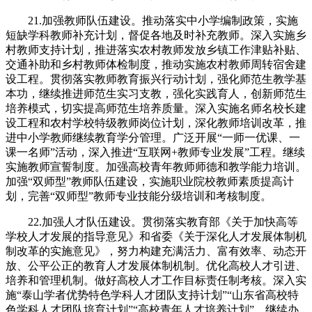
21.加强教师队伍建设。推动落实中小学编制政策，实施
短缺学科教师补充计划，督促各地及时补充教师。深入实施乡
村教师支持计划，推进落实农村教师发放乡镇工作津贴补贴、
交通补助和乡村教师体检制度，推动实施农村教师周转宿舍建
设工程。贯彻落实教师教育振兴行动计划，强化师范生教学基
本功，继续推进师范生实习支教，强化实践育人，创新师范生
培养模式，切实提高师范生培养质量。深入实施名师名校长建
设工程和农村学校特级教师岗位计划，深化教师培训改革，推
进中小学教师继续教育学分管理。广泛开展“一师一优课、一
课一名师”活动，深入推进“互联网+教师专业发展”工程。继续
实施教师宣誓制度。加强高校青年教师师德和教学能力培训。
加强“双师型”教师队伍建设，实施职业院校教师素质提高计
划，完善“双师型”教师专业技能分级培训和考核制度。
22.加强人才队伍建设。贯彻落实教育部《关于加快高等
学校人才发展的指导意见》和省委《关于深化人才发展体制机
制改革的实施意见》，努力构建充满活力、富有效率、动态开
放、公平公正的教育人才发展体制机制。优化高校人才引进、
培养和管理机制。做好高校人才工作目标责任制考核。深入实
施“泰山学者优势特色学科人才团队支持计划”“山东省高校特
色学科人才团队培育计划”“高校青年人才培养计划”。继续办