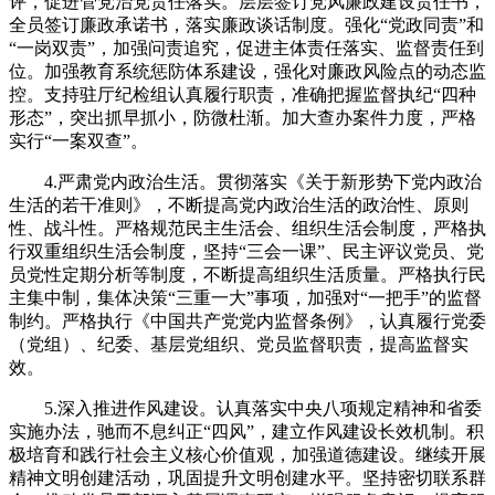
评，促进管党治党责任落实。层层签订党风廉政建设责任书，
全员签订廉政承诺书，落实廉政谈话制度。强化“党政同责”和
“一岗双责”，加强问责追究，促进主体责任落实、监督责任到
位。加强教育系统惩防体系建设，强化对廉政风险点的动态监
控。支持驻厅纪检组认真履行职责，准确把握监督执纪“四种
形态”，突出抓早抓小，防微杜渐。加大查办案件力度，严格
实行“一案双查”。
4.严肃党内政治生活。贯彻落实《关于新形势下党内政治
生活的若干准则》，不断提高党内政治生活的政治性、原则
性、战斗性。严格规范民主生活会、组织生活会制度，严格执
行双重组织生活会制度，坚持“三会一课”、民主评议党员、党
员党性定期分析等制度，不断提高组织生活质量。严格执行民
主集中制，集体决策“三重一大”事项，加强对“一把手”的监督
制约。严格执行《中国共产党党内监督条例》，认真履行党委
（党组）、纪委、基层党组织、党员监督职责，提高监督实
效。
5.深入推进作风建设。认真落实中央八项规定精神和省委
实施办法，驰而不息纠正“四风”，建立作风建设长效机制。积
极培育和践行社会主义核心价值观，加强道德建设。继续开展
精神文明创建活动，巩固提升文明创建水平。坚持密切联系群