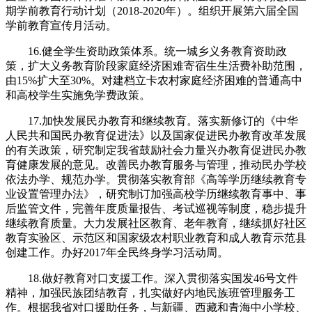
期学前教育行动计划（2018-2020年）。组织开展第六届全国
学前教育宣传月活动。
16.健全学生资助政策体系。统一城乡义务教育资助政
策，扩大义务教育阶段家庭经济困难寄宿生生活费补助范围，
由15%扩大至30%。对建档立卡农村家庭经济困难的普通高中
和高校学生实施免学费政策。
17.加快发展民办教育和继续教育。落实新修订的《中华
人民共和国民办教育促进法》以及国家促进民办教育改革发展
的有关政策，研究制定我省鼓励社会力量兴办教育促进民办教
育健康发展的意见。改善民办教育服务与管理，推动民办学校
依法办学、规范办学。贯彻落实教育部《高等学历继续教育专
业设置管理办法》，研究制订加强高校学历继续教育事中、事
后监管文件，完善年度质量报告、考试巡视等制度，稳步提升
继续教育质量。大力发展社区教育、老年教育，继续抓好社区
教育实验区、示范区和国家级农村职业教育和成人教育示范县
创建工作。办好2017年全民终身学习活动周。
18.做好教育对口支援工作。深入贯彻落实国发46号文件
精神，加强民族团结教育，扎实做好内地民族班管理服务工
作。根据我省对口援助任务，与新疆、西藏和青海中小学校、