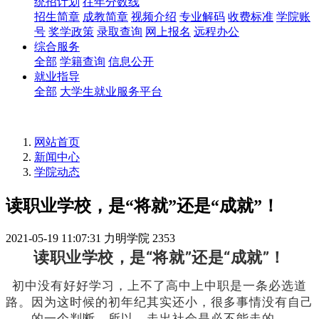
统招计划
往年分数线
招生简章
成教简章
视频介绍
专业解码
收费标准
学院账
号
奖学政策
录取查询
网上报名
远程办公
综合服务
全部
学籍查询
信息公开
就业指导
全部
大学生就业服务平台
网站首页
新闻中心
学院动态
读职业学校，是“将就”还是“成就”！
2021-05-19 11:07:31
力明学院
2353
读职业学校，是“将就”还是“成就”！
初中没有好好学习，上不了高中上中职是一条必选道
路。
因为这时候的初年纪其实还小，很多事情没有自己
的一个判断，所以，走出社会是必不能走的。