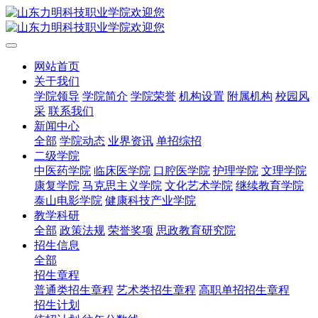
网站首页
关于我们
学院领导
学院简介
学院荣誉
机构设置
附属机构
校园风
采
联系我们
新闻中心
全部
学院动态
业界资讯
单招综招
二级学院
中医药学院
临床医学院
口腔医学院
护理学院
文理学院
康复学院
马克思主义学院
文化艺术学院
继续教育学院
泰山电影学院
健康科技产业学院
教学科研
全部
政策法规
荣誉奖项
思政教育研究院
招生信息
全部
招生章程
普通类招生章程
艺术类招生章程
高职单招招生章程
招生计划