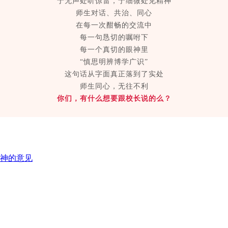
于无声处听惊雷，于细微处见精神
师生对话、共治、同心
在每一次酣畅的交流中
每一句恳切的嘱咐下
每一个真切的眼神里
“慎思明辨博学广识”
这句话从字面真正落到了实处
师生同心，无往不利
你们，有什么想要跟校长说的么？
神的意见