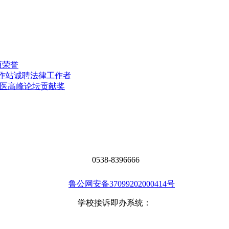
项荣誉
工作站诚聘法律工作者
中医高峰论坛贡献奖
0538-8396666
鲁公网安备37099202000414号
学校接诉即办系统：