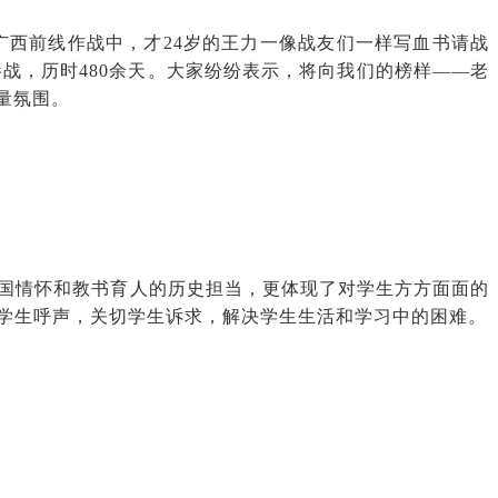
广西前线作战中，才24岁的王力一像战友们一样写血书请战
参战，历时480余天。大家纷纷表示，将向我们的榜样——老
量氛围。
国情怀和教书育人的历史担当，更体现了对学生方方面面的
学生呼声，关切学生诉求，解决学生生活和学习中的困难。