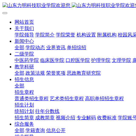
网站首页
关于我们
学院领导
学院简介
学院荣誉
机构设置
附属机构
校园风
新闻中心
全部
学院动态
业界资讯
单招综招
二级学院
中医药学院
临床医学院
口腔医学院
护理学院
文理学院
教学科研
全部
政策法规
荣誉奖项
思政教育研究院
招生信息
全部
招生章程
普通类招生章程
艺术类招生章程
高职单招招生章程
招生计划
统招计划
往年分数线
招生简章
成教简章
视频介绍
专业解码
收费标准
学院账
综合服务
全部
学籍查询
信息公开