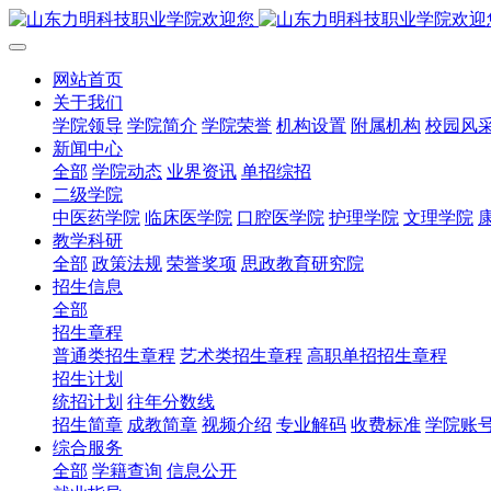
网站首页
关于我们
学院领导
学院简介
学院荣誉
机构设置
附属机构
校园风
新闻中心
全部
学院动态
业界资讯
单招综招
二级学院
中医药学院
临床医学院
口腔医学院
护理学院
文理学院
教学科研
全部
政策法规
荣誉奖项
思政教育研究院
招生信息
全部
招生章程
普通类招生章程
艺术类招生章程
高职单招招生章程
招生计划
统招计划
往年分数线
招生简章
成教简章
视频介绍
专业解码
收费标准
学院账
综合服务
全部
学籍查询
信息公开