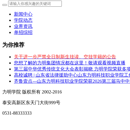
新闻中心
学院动态
业界资讯
单招综招
为你推荐
关于进一步严禁全日制新生挂读、空挂学籍的公告
您想了解的力明集团情况都在这里！敬请观看视频直播
第三届中华优秀传统文化大会表彰揭晓 力明学院荣获多
高校诚聘 | 山东省法律援助中心山东力明科技职业学院
齐鲁壹点---山东力明科技职业学院荣获2026第三届马中
力明学院 版权所有 2002-2016
泰安高新区东天门大街999号
0531-88333333