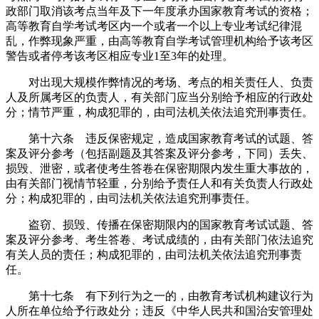
政部门取消该考点当年及下一年度承办国家教育考试的资格；
高等教育自学考试考区内一个或者一个以上专业考试纪律混
乱，作弊现象严重，由高等教育自学考试管理机构给予该考区
警告或者停考该考区相应专业1至3年的处理。
对出现大规模作弊情况的考场、考点的相关责任人、负责
人及所属考区的负责人，有关部门应当分别给予相应的行政处
分；情节严重，构成犯罪的，由司法机关依法追究刑事责任。
第十六条 违反保密规定，造成国家教育考试的试题、答
案及评分参考（包括副题及其答案及评分参考，下同）丢失、
损毁、泄密，或者使考生答卷在保密期限内发生重大事故的，
由有关部门视情节轻重，分别给予责任人和有关负责人行政处
分；构成犯罪的，由司法机关依法追究刑事责任。
盗窃、损毁、传播在保密期限内的国家教育考试试题、答
案及评分参考、考生答卷、考试成绩的，由有关部门依法追究
有关人员的责任；构成犯罪的，由司法机关依法追究刑事责
任。
第十七条 有下列行为之一的，由教育考试机构建议行为
人所在单位给予行政处分；违反《中华人民共和国治安管理处