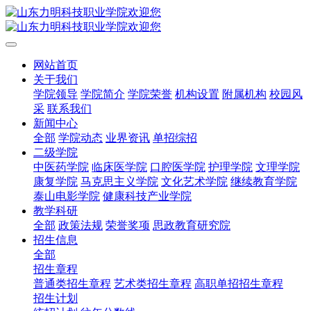
网站首页
关于我们
学院领导
学院简介
学院荣誉
机构设置
附属机构
校园风
采
联系我们
新闻中心
全部
学院动态
业界资讯
单招综招
二级学院
中医药学院
临床医学院
口腔医学院
护理学院
文理学院
康复学院
马克思主义学院
文化艺术学院
继续教育学院
泰山电影学院
健康科技产业学院
教学科研
全部
政策法规
荣誉奖项
思政教育研究院
招生信息
全部
招生章程
普通类招生章程
艺术类招生章程
高职单招招生章程
招生计划