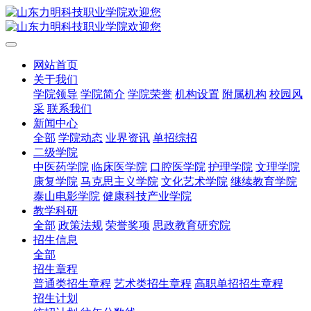
网站首页
关于我们
学院领导
学院简介
学院荣誉
机构设置
附属机构
校园风
采
联系我们
新闻中心
全部
学院动态
业界资讯
单招综招
二级学院
中医药学院
临床医学院
口腔医学院
护理学院
文理学院
康复学院
马克思主义学院
文化艺术学院
继续教育学院
泰山电影学院
健康科技产业学院
教学科研
全部
政策法规
荣誉奖项
思政教育研究院
招生信息
全部
招生章程
普通类招生章程
艺术类招生章程
高职单招招生章程
招生计划