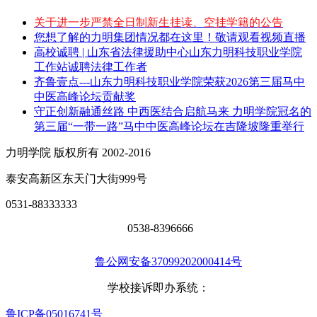
关于进一步严禁全日制新生挂读、空挂学籍的公告
您想了解的力明集团情况都在这里！敬请观看视频直播
高校诚聘 | 山东省法律援助中心山东力明科技职业学院
工作站诚聘法律工作者
齐鲁壹点---山东力明科技职业学院荣获2026第三届马中
中医高峰论坛贡献奖
守正创新融通丝路 中西医结合启航马来 力明学院冠名的
第三届“一带一路”马中中医高峰论坛在吉隆坡隆重举行
力明学院 版权所有 2002-2016
泰安高新区东天门大街999号
0531-88333333
0538-8396666
鲁公网安备37099202000414号
学校接诉即办系统：
鲁ICP备05016741号