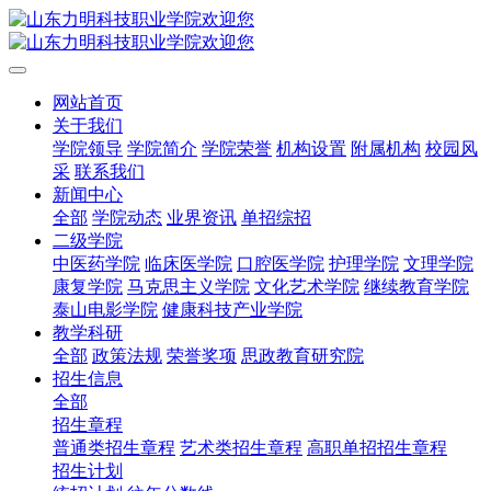
网站首页
关于我们
学院领导
学院简介
学院荣誉
机构设置
附属机构
校园风
采
联系我们
新闻中心
全部
学院动态
业界资讯
单招综招
二级学院
中医药学院
临床医学院
口腔医学院
护理学院
文理学院
康复学院
马克思主义学院
文化艺术学院
继续教育学院
泰山电影学院
健康科技产业学院
教学科研
全部
政策法规
荣誉奖项
思政教育研究院
招生信息
全部
招生章程
普通类招生章程
艺术类招生章程
高职单招招生章程
招生计划