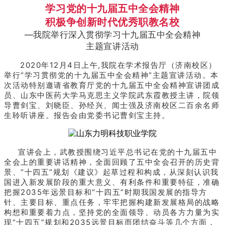
学习党的十九届五中全会精神
积极争创新时代优秀职教名校
—我院举行深入贯彻学习十九届五中全会精神
主题宣讲活动
2020年12月4日上午,我院在学术报告厅（济南校区）
举行“学习贯彻党的十九届五中全会精神”主题宣讲活动。本
次活动特别邀请省教育厅党的十九届五中全会精神宣讲团成
员、山东中医药大学马克思主义学院武东霞教授主讲，院领
导曹剑宝、刘晓臣、孙经兴、闻士强及济南校区二百余名师
生聆听讲座。报告会由党委书记曹剑宝主持。
宣讲会上，武教授围绕习近平总书记在党的十九届五中
全会上的重要讲话精神，全面回顾了五中全会召开的历史背
景、“十四五”规划《建议》起草过程和构成，从深刻认识我
国进入新发展阶段的重大意义、有利条件和重要特征，准确
把握2035年远景目标和“十四五”时期我国发展的指导方
针、主要目标、重点任务，牢牢把握构建新发展格局的战略
构想和重要着力点，坚持党的全面领导、动员各方力量为实
现“十四五”规划和2035远景目标而团结奋斗等几个方面，