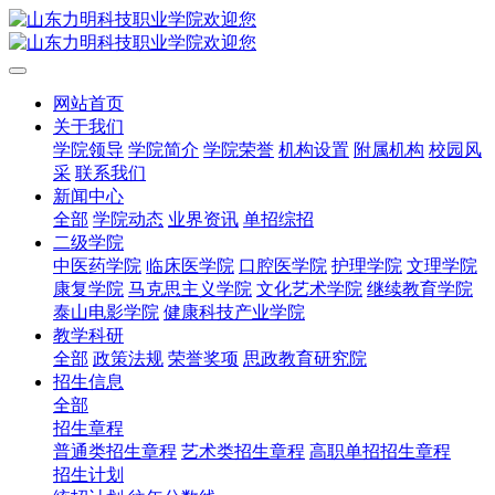
网站首页
关于我们
学院领导
学院简介
学院荣誉
机构设置
附属机构
校园风
采
联系我们
新闻中心
全部
学院动态
业界资讯
单招综招
二级学院
中医药学院
临床医学院
口腔医学院
护理学院
文理学院
康复学院
马克思主义学院
文化艺术学院
继续教育学院
泰山电影学院
健康科技产业学院
教学科研
全部
政策法规
荣誉奖项
思政教育研究院
招生信息
全部
招生章程
普通类招生章程
艺术类招生章程
高职单招招生章程
招生计划