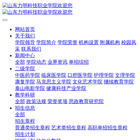
网站首页
关于我们
学院领导
学院简介
学院荣誉
机构设置
附属机构
校园风
采
联系我们
新闻中心
全部
学院动态
业界资讯
单招综招
二级学院
中医药学院
临床医学院
口腔医学院
护理学院
文理学院
康复学院
马克思主义学院
文化艺术学院
继续教育学院
泰山电影学院
健康科技产业学院
教学科研
全部
政策法规
荣誉奖项
思政教育研究院
招生信息
全部
招生章程
普通类招生章程
艺术类招生章程
高职单招招生章程
招生计划