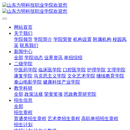
网站首页
关于我们
学院领导
学院简介
学院荣誉
机构设置
附属机构
校园风
采
联系我们
新闻中心
全部
学院动态
业界资讯
单招综招
二级学院
中医药学院
临床医学院
口腔医学院
护理学院
文理学院
康复学院
马克思主义学院
文化艺术学院
继续教育学院
泰山电影学院
健康科技产业学院
教学科研
全部
政策法规
荣誉奖项
思政教育研究院
招生信息
全部
招生章程
普通类招生章程
艺术类招生章程
高职单招招生章程
招生计划