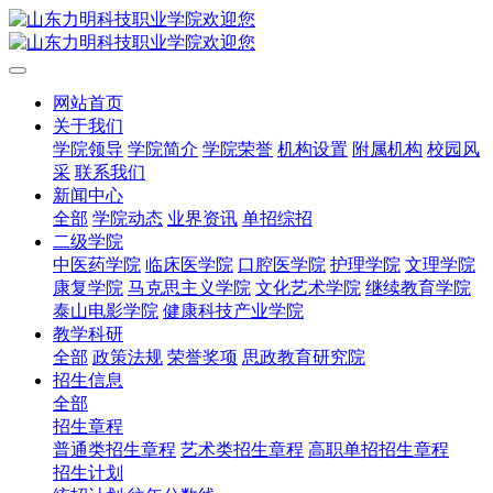
网站首页
关于我们
学院领导
学院简介
学院荣誉
机构设置
附属机构
校园风
采
联系我们
新闻中心
全部
学院动态
业界资讯
单招综招
二级学院
中医药学院
临床医学院
口腔医学院
护理学院
文理学院
康复学院
马克思主义学院
文化艺术学院
继续教育学院
泰山电影学院
健康科技产业学院
教学科研
全部
政策法规
荣誉奖项
思政教育研究院
招生信息
全部
招生章程
普通类招生章程
艺术类招生章程
高职单招招生章程
招生计划