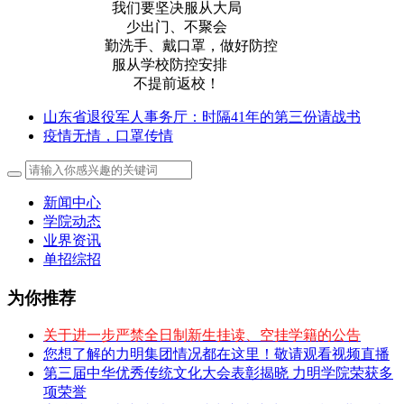
我们要坚决服从大局
少出门、不聚会
勤洗手、戴口罩，做好防控
服从学校防控安排
不提前返校！
山东省退役军人事务厅：时隔41年的第三份请战书
疫情无情，口罩传情
新闻中心
学院动态
业界资讯
单招综招
为你推荐
关于进一步严禁全日制新生挂读、空挂学籍的公告
您想了解的力明集团情况都在这里！敬请观看视频直播
第三届中华优秀传统文化大会表彰揭晓 力明学院荣获多
项荣誉