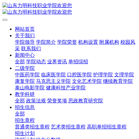
网站首页
关于我们
学院领导
学院简介
学院荣誉
机构设置
附属机构
校园风
采
联系我们
新闻中心
全部
学院动态
业界资讯
单招综招
二级学院
中医药学院
临床医学院
口腔医学院
护理学院
文理学院
康复学院
马克思主义学院
文化艺术学院
继续教育学院
泰山电影学院
健康科技产业学院
教学科研
全部
政策法规
荣誉奖项
思政教育研究院
招生信息
全部
招生章程
普通类招生章程
艺术类招生章程
高职单招招生章程
招生计划