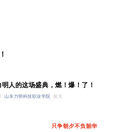
！
力明人的这场盛典，燃！爆！了！
部
山东力明科技职业学院
前天
只争朝夕不负韶华