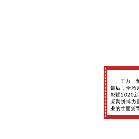
王力一
最后，全场
彰暨2020
凝聚拼搏力
业的壮丽篇