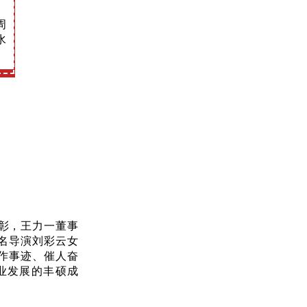
。
周
水
彰，王力一董事
名导演刘彩云女
作事迹、催人奋
业发展的丰硕成