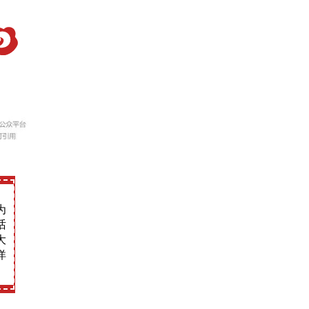
为
话
大
洋