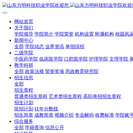
网站首页
关于我们
学院领导
学院简介
学院荣誉
机构设置
附属机构
校园风
新闻中心
全部
学院动态
业界资讯
单招综招
二级学院
中医药学院
临床医学院
口腔医学院
护理学院
文理学院
教学科研
全部
政策法规
荣誉奖项
思政教育研究院
招生信息
全部
招生章程
普通类招生章程
艺术类招生章程
高职单招招生章程
招生计划
统招计划
往年分数线
招生简章
成教简章
视频介绍
专业解码
收费标准
学院账
综合服务
全部
学籍查询
信息公开