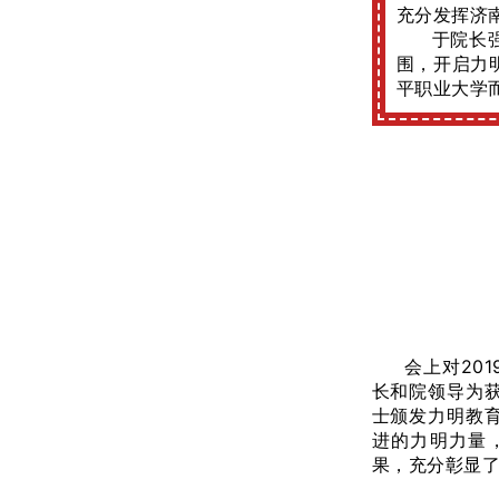
充分发挥济
于院长
围，开启力
平职业大学
会上对201
长和院领导为
士颁发力明教
进的力明力量
果，充分彰显