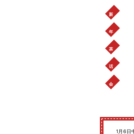
新
年
茶
话
会
1月6日