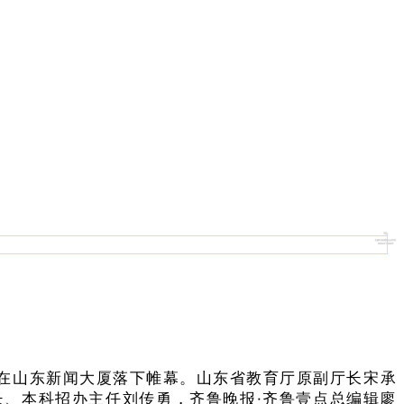
”在山东新闻大厦落下帷幕。
山东省教育厅原副厅长宋承
、本科招办主任刘传勇，齐鲁晚报·齐鲁壹点总编辑廖