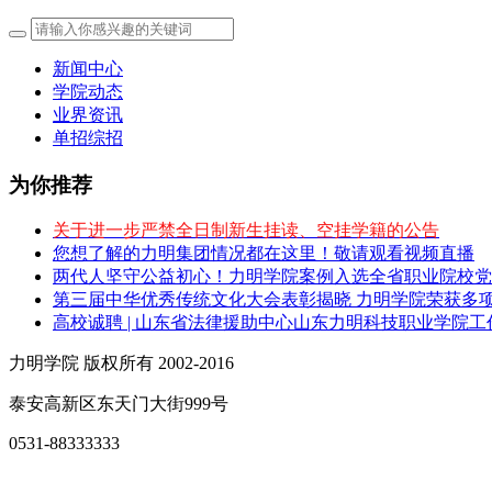
新闻中心
学院动态
业界资讯
单招综招
为你推荐
关于进一步严禁全日制新生挂读、空挂学籍的公告
您想了解的力明集团情况都在这里！敬请观看视频直播
两代人坚守公益初心！力明学院案例入选全省职业院校党
第三届中华优秀传统文化大会表彰揭晓 力明学院荣获多
高校诚聘 | 山东省法律援助中心山东力明科技职业学院
力明学院 版权所有 2002-2016
泰安高新区东天门大街999号
0531-88333333