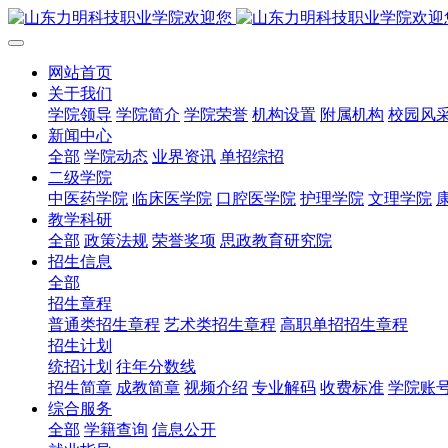
网站首页
关于我们
学院领导
学院简介
学院荣誉
机构设置
附属机构
校园风
新闻中心
全部
学院动态
业界资讯
单招综招
二级学院
中医药学院
临床医学院
口腔医学院
护理学院
文理学院
教学科研
全部
政策法规
荣誉奖项
思政教育研究院
招生信息
全部
招生章程
普通类招生章程
艺术类招生章程
高职单招招生章程
招生计划
统招计划
往年分数线
招生简章
成教简章
视频介绍
专业解码
收费标准
学院账
综合服务
全部
学籍查询
信息公开