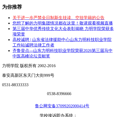
为你推荐
关于进一步严禁全日制新生挂读、空挂学籍的公告
您想了解的力明集团情况都在这里！敬请观看视频直播
第三届中华优秀传统文化大会表彰揭晓 力明学院荣获多
项荣誉
高校诚聘 | 山东省法律援助中心山东力明科技职业学院
工作站诚聘法律工作者
齐鲁壹点---山东力明科技职业学院荣获2026第三届马中
中医高峰论坛贡献奖
力明学院 版权所有 2002-2016
泰安高新区东天门大街999号
0531-88333333
0538-8396666
鲁公网安备37099202000414号
学校接诉即办系统：