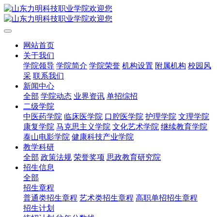
网站首页
关于我们
学院领导
学院简介
学院荣誉
机构设置
附属机构
校园风
采
联系我们
新闻中心
全部
学院动态
业界资讯
单招综招
二级学院
中医药学院
临床医学院
口腔医学院
护理学院
文理学院
康复学院
马克思主义学院
文化艺术学院
继续教育学院
泰山电影学院
健康科技产业学院
教学科研
全部
政策法规
荣誉奖项
思政教育研究院
招生信息
全部
招生章程
普通类招生章程
艺术类招生章程
高职单招招生章程
招生计划