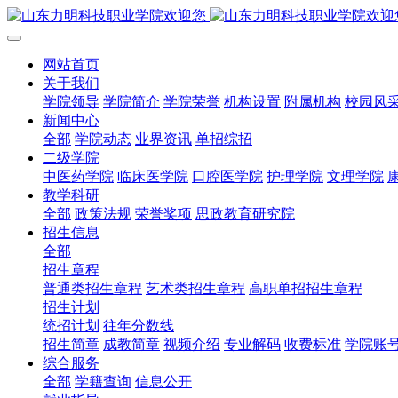
网站首页
关于我们
学院领导
学院简介
学院荣誉
机构设置
附属机构
校园风
新闻中心
全部
学院动态
业界资讯
单招综招
二级学院
中医药学院
临床医学院
口腔医学院
护理学院
文理学院
教学科研
全部
政策法规
荣誉奖项
思政教育研究院
招生信息
全部
招生章程
普通类招生章程
艺术类招生章程
高职单招招生章程
招生计划
统招计划
往年分数线
招生简章
成教简章
视频介绍
专业解码
收费标准
学院账
综合服务
全部
学籍查询
信息公开