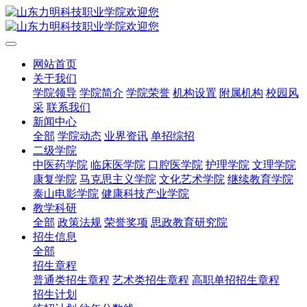
网站首页
关于我们
学院领导
学院简介
学院荣誉
机构设置
附属机构
校园风
采
联系我们
新闻中心
全部
学院动态
业界资讯
单招综招
二级学院
中医药学院
临床医学院
口腔医学院
护理学院
文理学院
康复学院
马克思主义学院
文化艺术学院
继续教育学院
泰山电影学院
健康科技产业学院
教学科研
全部
政策法规
荣誉奖项
思政教育研究院
招生信息
全部
招生章程
普通类招生章程
艺术类招生章程
高职单招招生章程
招生计划