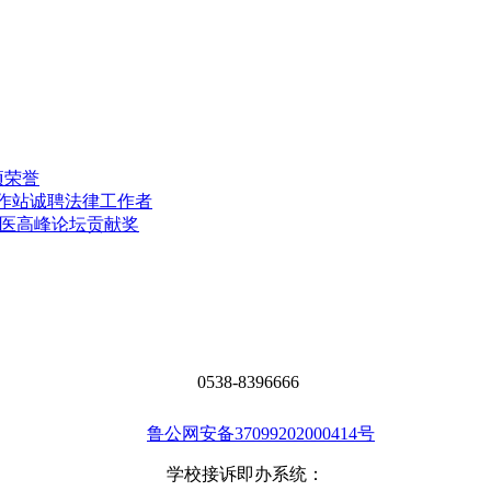
项荣誉
工作站诚聘法律工作者
中医高峰论坛贡献奖
0538-8396666
鲁公网安备37099202000414号
学校接诉即办系统：