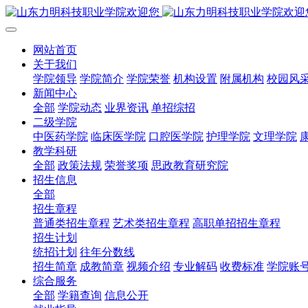
网站首页
关于我们
学院领导
学院简介
学院荣誉
机构设置
附属机构
校园风
新闻中心
全部
学院动态
业界资讯
单招综招
二级学院
中医药学院
临床医学院
口腔医学院
护理学院
文理学院
教学科研
全部
政策法规
荣誉奖项
思政教育研究院
招生信息
全部
招生章程
普通类招生章程
艺术类招生章程
高职单招招生章程
招生计划
统招计划
往年分数线
招生简章
成教简章
视频介绍
专业解码
收费标准
学院账
综合服务
全部
学籍查询
信息公开