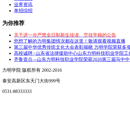
业界资讯
单招综招
为你推荐
关于进一步严禁全日制新生挂读、空挂学籍的公告
您想了解的力明集团情况都在这里！敬请观看视频直播
第三届中华优秀传统文化大会表彰揭晓 力明学院荣获多
高校诚聘 | 山东省法律援助中心山东力明科技职业学院
齐鲁壹点---山东力明科技职业学院荣获2026第三届马中
力明学院 版权所有 2002-2016
泰安高新区东天门大街999号
0531-88333333