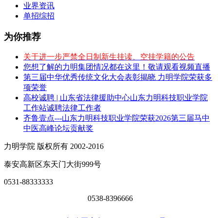
业界资讯
单招综招
为你推荐
关于进一步严禁全日制新生挂读、空挂学籍的公告
您想了解的力明集团情况都在这里！敬请观看视频直播
第三届中华优秀传统文化大会表彰揭晓 力明学院荣获多
项荣誉
高校诚聘 | 山东省法律援助中心山东力明科技职业学院
工作站诚聘法律工作者
齐鲁壹点---山东力明科技职业学院荣获2026第三届马中
中医高峰论坛贡献奖
力明学院 版权所有 2002-2016
泰安高新区东天门大街999号
0531-88333333
0538-8396666