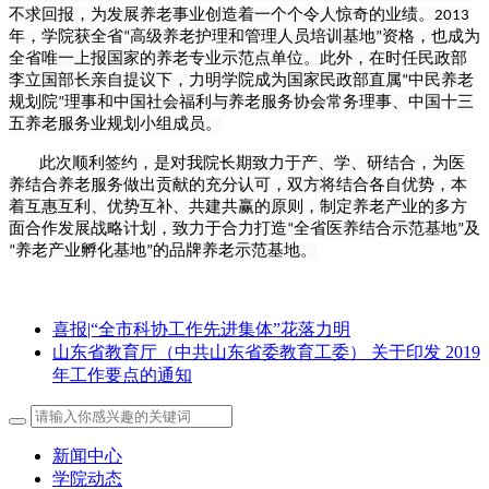
不求回报，为发展养老事业创造着一个个令人惊奇的业绩。
2013
年，学院获全省
高级养老护理和管理人员培训基地
资格，也成为
“
”
全省唯一上报国家的养老专业示范点单位。此外，在时任民政部
李立国部长亲自提议下，力明学院成为国家民政部直属
中民养老
“
规划院
理事和中国社会福利与养老服务协会常务理事、中国十三
”
五养老服务业规划小组成员。
此次顺利签约，是对我院长期致力于产、学、研结合，为医
养结合养老服务做出贡献的充分认可，双方将结合各自优势，本
着互惠互利、优势互补、共建共赢的原则，制定养老产业的多方
面合作发展战略计划，致力于合力打造
全省医养结合示范基地
及
“
”
养老产业孵化基地
的品牌养老示范基地。
“
”
喜报|“全市科协工作先进集体”花落力明
山东省教育厅（中共山东省委教育工委） 关于印发 2019
年工作要点的通知
新闻中心
学院动态