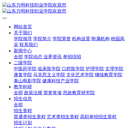
网站首页
关于我们
学院领导
学院简介
学院荣誉
机构设置
附属机构
校园风
采
联系我们
新闻中心
全部
学院动态
业界资讯
单招综招
二级学院
中医药学院
临床医学院
口腔医学院
护理学院
文理学院
康复学院
马克思主义学院
文化艺术学院
继续教育学院
泰山电影学院
健康科技产业学院
教学科研
全部
政策法规
荣誉奖项
思政教育研究院
招生信息
全部
招生章程
普通类招生章程
艺术类招生章程
高职单招招生章程
招生计划