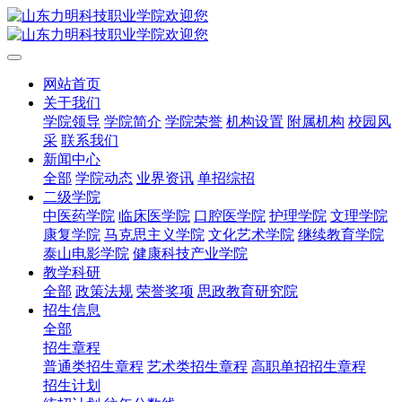
网站首页
关于我们
学院领导
学院简介
学院荣誉
机构设置
附属机构
校园风
采
联系我们
新闻中心
全部
学院动态
业界资讯
单招综招
二级学院
中医药学院
临床医学院
口腔医学院
护理学院
文理学院
康复学院
马克思主义学院
文化艺术学院
继续教育学院
泰山电影学院
健康科技产业学院
教学科研
全部
政策法规
荣誉奖项
思政教育研究院
招生信息
全部
招生章程
普通类招生章程
艺术类招生章程
高职单招招生章程
招生计划