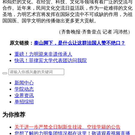
和灿烂的文化。在经贸、科技、文化等领域有着广泛的交流与
合作。近年来，民间文化交流日益活跃，作为一处难得的文化
圣地，力明艺术宫将发挥在国际交流中不可或缺的作用，为祖
国国医、国学文明的传播做出更多更大贡献。
（齐鲁晚报·齐鲁壹点 记者 冯沛然）
原文链接：
泰山脚下，是什么让这群法国人赞不绝口？
重磅！力明迎来非遗传承人
快讯！菲律宾大学代表团访问我院
新闻中心
学院动态
业界资讯
单招综招
为你推荐
关于进一步严禁全日制新生挂读、空挂学籍的公告
您想了解的力明集团情况都在这里！敬请观看视频直播