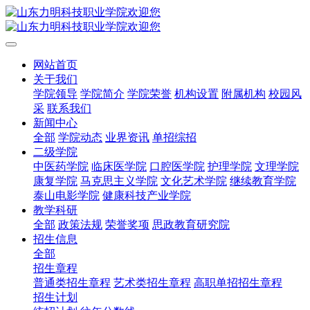
网站首页
关于我们
学院领导
学院简介
学院荣誉
机构设置
附属机构
校园风
采
联系我们
新闻中心
全部
学院动态
业界资讯
单招综招
二级学院
中医药学院
临床医学院
口腔医学院
护理学院
文理学院
康复学院
马克思主义学院
文化艺术学院
继续教育学院
泰山电影学院
健康科技产业学院
教学科研
全部
政策法规
荣誉奖项
思政教育研究院
招生信息
全部
招生章程
普通类招生章程
艺术类招生章程
高职单招招生章程
招生计划