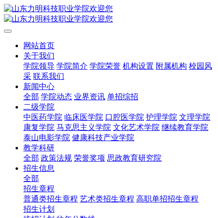
网站首页
关于我们
学院领导
学院简介
学院荣誉
机构设置
附属机构
校园风
采
联系我们
新闻中心
全部
学院动态
业界资讯
单招综招
二级学院
中医药学院
临床医学院
口腔医学院
护理学院
文理学院
康复学院
马克思主义学院
文化艺术学院
继续教育学院
泰山电影学院
健康科技产业学院
教学科研
全部
政策法规
荣誉奖项
思政教育研究院
招生信息
全部
招生章程
普通类招生章程
艺术类招生章程
高职单招招生章程
招生计划