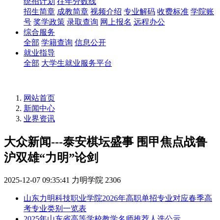
统招计划
往年分数线
招生简章
成教简章
视频介绍
专业解码
收费标准
学院账
号
奖学政策
录取查询
网上报名
远程办公
综合服务
全部
学籍查询
信息公开
就业指导
全部
大学生就业服务平台
网站首页
新闻中心
业界资讯
大众新闻---泰安棋坛盛事 围甲焦点战鲁
沪双雄“力明”论剑
2025-12-07 09:35:41
力明学院
2306
山东力明科技职业学院2026年高职单招专业对应春季高
考专业类别一览表
2025年山东省高等学校教学名师推荐人选公示