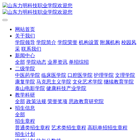
网站首页
关于我们
学院领导
学院简介
学院荣誉
机构设置
附属机构
校园风
采
联系我们
新闻中心
全部
学院动态
业界资讯
单招综招
二级学院
中医药学院
临床医学院
口腔医学院
护理学院
文理学院
康复学院
马克思主义学院
文化艺术学院
继续教育学院
泰山电影学院
健康科技产业学院
教学科研
全部
政策法规
荣誉奖项
思政教育研究院
招生信息
全部
招生章程
普通类招生章程
艺术类招生章程
高职单招招生章程
招生计划