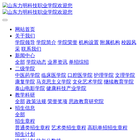
网站首页
关于我们
学院领导
学院简介
学院荣誉
机构设置
附属机构
校园风
采
联系我们
新闻中心
全部
学院动态
业界资讯
单招综招
二级学院
中医药学院
临床医学院
口腔医学院
护理学院
文理学院
康复学院
马克思主义学院
文化艺术学院
继续教育学院
泰山电影学院
健康科技产业学院
教学科研
全部
政策法规
荣誉奖项
思政教育研究院
招生信息
全部
招生章程
普通类招生章程
艺术类招生章程
高职单招招生章程
招生计划