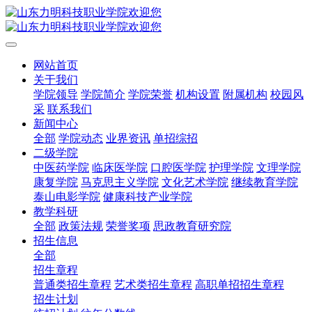
网站首页
关于我们
学院领导
学院简介
学院荣誉
机构设置
附属机构
校园风
采
联系我们
新闻中心
全部
学院动态
业界资讯
单招综招
二级学院
中医药学院
临床医学院
口腔医学院
护理学院
文理学院
康复学院
马克思主义学院
文化艺术学院
继续教育学院
泰山电影学院
健康科技产业学院
教学科研
全部
政策法规
荣誉奖项
思政教育研究院
招生信息
全部
招生章程
普通类招生章程
艺术类招生章程
高职单招招生章程
招生计划