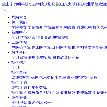
网站首页
关于我们
学院领导
学院简介
学院荣誉
机构设置
附属机构
校园风
新闻中心
全部
学院动态
业界资讯
单招综招
二级学院
中医药学院
临床医学院
口腔医学院
护理学院
文理学院
教学科研
全部
政策法规
荣誉奖项
思政教育研究院
招生信息
全部
招生章程
普通类招生章程
艺术类招生章程
高职单招招生章程
招生计划
统招计划
往年分数线
招生简章
成教简章
视频介绍
专业解码
收费标准
学院账
综合服务
全部
学籍查询
信息公开