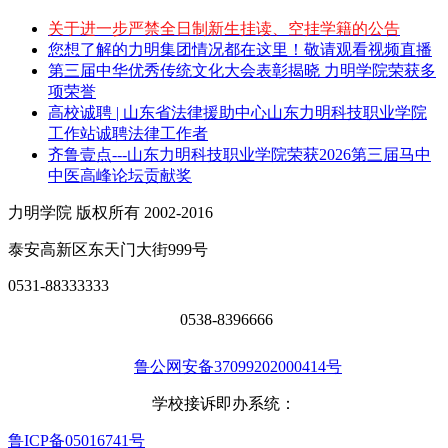
关于进一步严禁全日制新生挂读、空挂学籍的公告
您想了解的力明集团情况都在这里！敬请观看视频直播
第三届中华优秀传统文化大会表彰揭晓 力明学院荣获多
项荣誉
高校诚聘 | 山东省法律援助中心山东力明科技职业学院
工作站诚聘法律工作者
齐鲁壹点---山东力明科技职业学院荣获2026第三届马中
中医高峰论坛贡献奖
力明学院 版权所有 2002-2016
泰安高新区东天门大街999号
0531-88333333
0538-8396666
鲁公网安备37099202000414号
学校接诉即办系统：
鲁ICP备05016741号