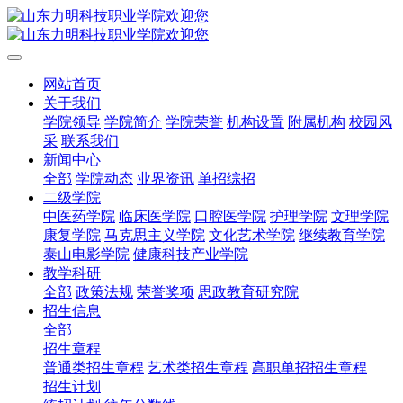
网站首页
关于我们
学院领导
学院简介
学院荣誉
机构设置
附属机构
校园风
采
联系我们
新闻中心
全部
学院动态
业界资讯
单招综招
二级学院
中医药学院
临床医学院
口腔医学院
护理学院
文理学院
康复学院
马克思主义学院
文化艺术学院
继续教育学院
泰山电影学院
健康科技产业学院
教学科研
全部
政策法规
荣誉奖项
思政教育研究院
招生信息
全部
招生章程
普通类招生章程
艺术类招生章程
高职单招招生章程
招生计划