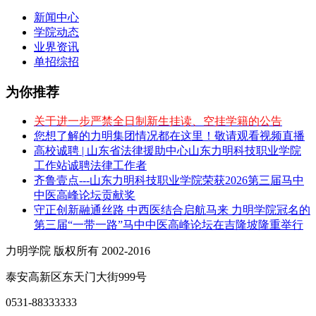
新闻中心
学院动态
业界资讯
单招综招
为你推荐
关于进一步严禁全日制新生挂读、空挂学籍的公告
您想了解的力明集团情况都在这里！敬请观看视频直播
高校诚聘 | 山东省法律援助中心山东力明科技职业学院
工作站诚聘法律工作者
齐鲁壹点---山东力明科技职业学院荣获2026第三届马中
中医高峰论坛贡献奖
守正创新融通丝路 中西医结合启航马来 力明学院冠名的
第三届“一带一路”马中中医高峰论坛在吉隆坡隆重举行
力明学院 版权所有 2002-2016
泰安高新区东天门大街999号
0531-88333333