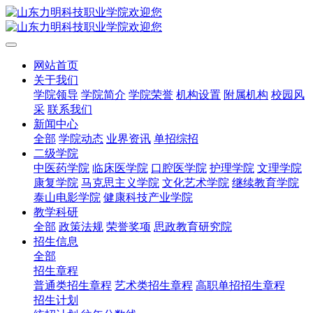
网站首页
关于我们
学院领导
学院简介
学院荣誉
机构设置
附属机构
校园风
采
联系我们
新闻中心
全部
学院动态
业界资讯
单招综招
二级学院
中医药学院
临床医学院
口腔医学院
护理学院
文理学院
康复学院
马克思主义学院
文化艺术学院
继续教育学院
泰山电影学院
健康科技产业学院
教学科研
全部
政策法规
荣誉奖项
思政教育研究院
招生信息
全部
招生章程
普通类招生章程
艺术类招生章程
高职单招招生章程
招生计划