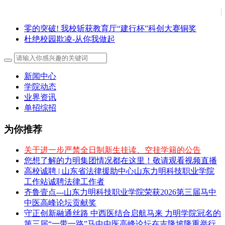
零的突破! 我校斩获教育厅“建行杯”科创大赛铜奖
杜绝校园欺凌-从你我做起
新闻中心
学院动态
业界资讯
单招综招
为你推荐
关于进一步严禁全日制新生挂读、空挂学籍的公告
您想了解的力明集团情况都在这里！敬请观看视频直播
高校诚聘 | 山东省法律援助中心山东力明科技职业学院
工作站诚聘法律工作者
齐鲁壹点---山东力明科技职业学院荣获2026第三届马中
中医高峰论坛贡献奖
守正创新融通丝路 中西医结合启航马来 力明学院冠名的
第三届“一带一路”马中中医高峰论坛在吉隆坡隆重举行