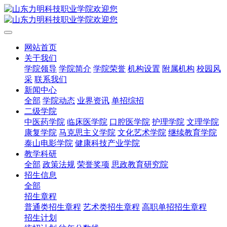
网站首页
关于我们
学院领导
学院简介
学院荣誉
机构设置
附属机构
校园风
采
联系我们
新闻中心
全部
学院动态
业界资讯
单招综招
二级学院
中医药学院
临床医学院
口腔医学院
护理学院
文理学院
康复学院
马克思主义学院
文化艺术学院
继续教育学院
泰山电影学院
健康科技产业学院
教学科研
全部
政策法规
荣誉奖项
思政教育研究院
招生信息
全部
招生章程
普通类招生章程
艺术类招生章程
高职单招招生章程
招生计划