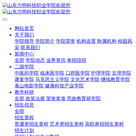
网站首页
关于我们
学院领导
学院简介
学院荣誉
机构设置
附属机构
校园风
采
联系我们
新闻中心
全部
学院动态
业界资讯
单招综招
二级学院
中医药学院
临床医学院
口腔医学院
护理学院
文理学院
康复学院
马克思主义学院
文化艺术学院
继续教育学院
泰山电影学院
健康科技产业学院
教学科研
全部
政策法规
荣誉奖项
思政教育研究院
招生信息
全部
招生章程
普通类招生章程
艺术类招生章程
高职单招招生章程
招生计划