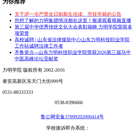
为你推荐
关于进一步严禁全日制新生挂读、空挂学籍的公告
您想了解的力明集团情况都在这里！敬请观看视频直播
第三届中华优秀传统文化大会表彰揭晓 力明学院荣获多
项荣誉
高校诚聘 | 山东省法律援助中心山东力明科技职业学院
工作站诚聘法律工作者
齐鲁壹点---山东力明科技职业学院荣获2026第三届马中
中医高峰论坛贡献奖
力明学院 版权所有 2002-2016
泰安高新区东天门大街999号
0531-88333333
0538-8396666
鲁公网安备37099202000414号
学校接诉即办系统：