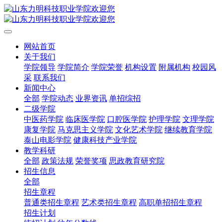
网站首页
关于我们
学院领导
学院简介
学院荣誉
机构设置
附属机构
校园风
采
联系我们
新闻中心
全部
学院动态
业界资讯
单招综招
二级学院
中医药学院
临床医学院
口腔医学院
护理学院
文理学院
康复学院
马克思主义学院
文化艺术学院
继续教育学院
泰山电影学院
健康科技产业学院
教学科研
全部
政策法规
荣誉奖项
思政教育研究院
招生信息
全部
招生章程
普通类招生章程
艺术类招生章程
高职单招招生章程
招生计划