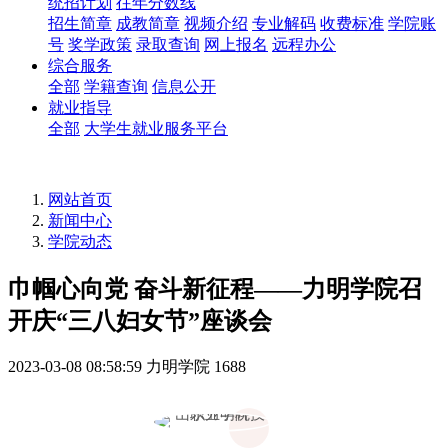
统招计划
往年分数线
招生简章
成教简章
视频介绍
专业解码
收费标准
学院账
号
奖学政策
录取查询
网上报名
远程办公
综合服务
全部
学籍查询
信息公开
就业指导
全部
大学生就业服务平台
网站首页
新闻中心
学院动态
巾帼心向党 奋斗新征程——力明学院召
开庆“三八妇女节”座谈会
2023-03-08 08:58:59
力明学院
1688