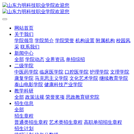
网站首页
关于我们
学院领导
学院简介
学院荣誉
机构设置
附属机构
校园风
采
联系我们
新闻中心
全部
学院动态
业界资讯
单招综招
二级学院
中医药学院
临床医学院
口腔医学院
护理学院
文理学院
康复学院
马克思主义学院
文化艺术学院
继续教育学院
泰山电影学院
健康科技产业学院
教学科研
全部
政策法规
荣誉奖项
思政教育研究院
招生信息
全部
招生章程
普通类招生章程
艺术类招生章程
高职单招招生章程
招生计划