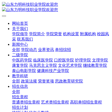
网站首页
关于我们
学院领导
学院简介
学院荣誉
机构设置
附属机构
校园风
采
联系我们
新闻中心
全部
学院动态
业界资讯
单招综招
二级学院
中医药学院
临床医学院
口腔医学院
护理学院
文理学院
康复学院
马克思主义学院
文化艺术学院
继续教育学院
泰山电影学院
健康科技产业学院
教学科研
全部
政策法规
荣誉奖项
思政教育研究院
招生信息
全部
招生章程
普通类招生章程
艺术类招生章程
高职单招招生章程
招生计划