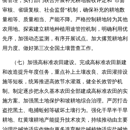
衡管理，实行部门联合开展补充耕地验收评定和“市县
审核、省级复核、社会监督”机制，确保补充的耕地数
量相等、质量相当、产能不降。严格控制耕地转为其他
农用地。探索建立耕地种植用途管控机制，明确利用优
先序，加强动态监测，有序开展试点。加大撂荒耕地利
用力度。做好第三次全国土壤普查工作。
（七）加强高标准农田建设。完成高标准农田新建
和改造提升年度任务，重点补上土壤改良、农田灌排设
施等短板，统筹推进高效节水灌溉，健全长效管护机
制。制定逐步把永久基本农田全部建成高标准农田的实
施方案。加强黑土地保护和坡耕地综合治理。严厉打击
盗挖黑土、电捕蚯蚓等破坏土壤行为。强化干旱半干旱
耕地、红黄壤耕地产能提升技术攻关，持续推动由主要
治理盐碱地适应作物向更多选育耐盐碱植物适应盐碱地