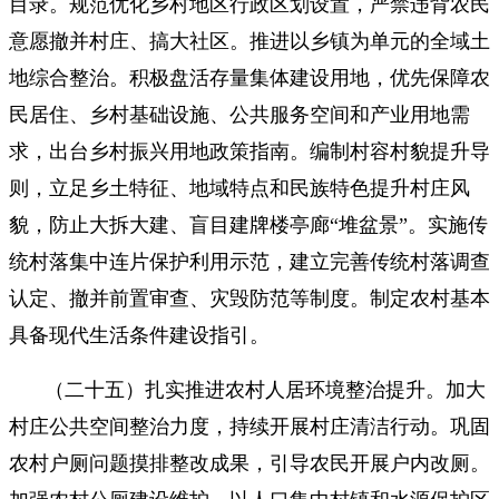
目录。规范优化乡村地区行政区划设置，严禁违背农民
意愿撤并村庄、搞大社区。推进以乡镇为单元的全域土
地综合整治。积极盘活存量集体建设用地，优先保障农
民居住、乡村基础设施、公共服务空间和产业用地需
求，出台乡村振兴用地政策指南。编制村容村貌提升导
则，立足乡土特征、地域特点和民族特色提升村庄风
貌，防止大拆大建、盲目建牌楼亭廊“堆盆景”。实施传
统村落集中连片保护利用示范，建立完善传统村落调查
认定、撤并前置审查、灾毁防范等制度。制定农村基本
具备现代生活条件建设指引。
（二十五）扎实推进农村人居环境整治提升。加大
村庄公共空间整治力度，持续开展村庄清洁行动。巩固
农村户厕问题摸排整改成果，引导农民开展户内改厕。